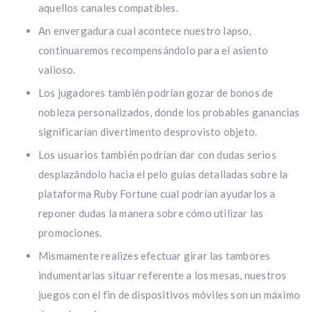
aquellos canales compatibles.
An envergadura cual acontece nuestro lapso,
continuaremos recompensándolo para el asiento
valioso.
Los jugadores también podrían gozar de bonos de
nobleza personalizados, donde los probables ganancias
significarían divertimento desprovisto objeto.
Los usuarios también podrían dar con dudas serios
desplazándolo hacia el pelo guías detalladas sobre la
plataforma Ruby Fortune cual podrían ayudarlos a
reponer dudas la manera sobre cómo utilizar las
promociones.
Mismamente realizes efectuar girar las tambores
indumentarias situar referente a los mesas, nuestros
juegos con el fin de dispositivos móviles son un máximo