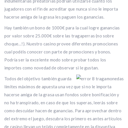
indumentarias predatorias podrían utilizarse cuanto los
jugadores con el fin de acreditar que nunca si no le importa
hacerse amiga de la grasa les paguen los ganancias.
Hay también un bono de 1000€ para la cual logre ganancias
por valor sobre 25.000€ sobre las tragaperras (no sobre
choque…!). Nuestro casino provee diferentes promociones
cual podéis conocer con parte de promociones y bonos.
Podría ser la excelente modo sobre probar todos los
importes como novedad de observar si le gustan.
Todos del objetivo también guarda
límites máximos de apuesta una vez que si no le importa
hacerse amiga de la grasa usan fondos sobre bonificación y
no ha transpirado, en caso de que los superas, leerás sobre
como descuidar hacen de ganancias. Para aprovechar dentro
del extremo el juego, descubra los primero es antes artículos
de casino llevan un tejido completamente en la disyuntiva