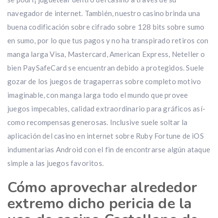
navegador de internet. También, nuestro casino brinda una
buena codificación sobre cifrado sobre 128 bits sobre sumo
en sumo, por lo que tus pagos y no ha transpirado retiros con
manga larga Visa, Mastercard, American Express, Neteller o
bien PaySafeCard se encuentran debido a protegidos. Suele
gozar de los juegos de tragaperras sobre completo motivo
imaginable, con manga larga todo el mundo que provee
juegos impecables, calidad extraordinario para gráficos así­
como recompensas generosas. Inclusive suele soltar la
aplicación del casino en internet sobre Ruby Fortune de iOS
indumentarias Android con el fin de encontrarse algún ataque
simple a las juegos favoritos.
Cómo aprovechar alrededor
extremo dicho pericia de la