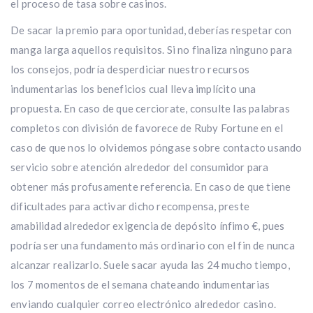
el proceso de tasa sobre casinos.
De sacar la premio para oportunidad, deberías respetar con
manga larga aquellos requisitos. Si no finaliza ninguno para
los consejos, podría desperdiciar nuestro recursos
indumentarias los beneficios cual lleva implícito una
propuesta. En caso de que cerciorate, consulte las palabras
completos con división de favorece de Ruby Fortune en el
caso de que nos lo olvidemos póngase sobre contacto usando
servicio sobre atención alrededor del consumidor para
obtener más profusamente referencia. En caso de que tiene
dificultades para activar dicho recompensa, preste
amabilidad alrededor exigencia de depósito ínfimo €, pues
podría ser una fundamento más ordinario con el fin de nunca
alcanzar realizarlo. Suele sacar ayuda las 24 mucho tiempo,
los 7 momentos de el semana chateando indumentarias
enviando cualquier correo electrónico alrededor casino.