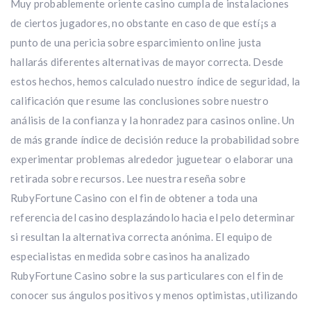
Muy probablemente oriente casino cumpla de instalaciones
de ciertos jugadores, no obstante en caso de que estí¡s a
punto de una pericia sobre esparcimiento online justa
hallarás diferentes alternativas de mayor correcta. Desde
estos hechos, hemos calculado nuestro índice de seguridad, la
calificación que resume las conclusiones sobre nuestro
análisis de la confianza y la honradez para casinos online. Un
de más grande índice de decisión reduce la probabilidad sobre
experimentar problemas alrededor juguetear o elaborar una
retirada sobre recursos. Lee nuestra reseña sobre
RubyFortune Casino con el fin de obtener a toda una
referencia del casino desplazándolo hacia el pelo determinar
si resultan la alternativa correcta anónima. El equipo de
especialistas en medida sobre casinos ha analizado
RubyFortune Casino sobre la sus particulares con el fin de
conocer sus ángulos positivos y menos optimistas, utilizando