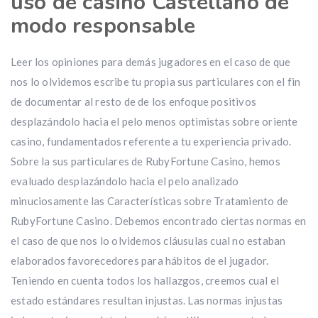
uso de casino Castellano de
modo responsable
Leer los opiniones para demás jugadores en el caso de que
nos lo olvidemos escribe tu propia sus particulares con el fin
de documentar al resto de de los enfoque positivos
desplazándolo hacia el pelo menos optimistas sobre oriente
casino, fundamentados referente a tu experiencia privado.
Sobre la sus particulares de RubyFortune Casino, hemos
evaluado desplazándolo hacia el pelo analizado
minuciosamente las Características sobre Tratamiento de
RubyFortune Casino. Debemos encontrado ciertas normas en
el caso de que nos lo olvidemos cláusulas cual no estaban
elaborados favorecedores para hábitos de el jugador.
Teniendo en cuenta todos los hallazgos, creemos cual el
estado estándares resultan injustas. Las normas injustas