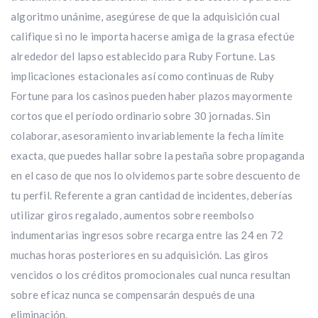
algoritmo unánime, asegúrese de que la adquisición cual
califique si no le importa hacerse amiga de la grasa efectúe
alrededor del lapso establecido para Ruby Fortune. Las
implicaciones estacionales así­ como continuas de Ruby
Fortune para los casinos pueden haber plazos mayormente
cortos que el período ordinario sobre 30 jornadas. Sin
colaborar, asesoramiento invariablemente la fecha límite
exacta, que puedes hallar sobre la pestaña sobre propaganda
en el caso de que nos lo olvidemos parte sobre descuento de
tu perfil. Referente a gran cantidad de incidentes, deberías
utilizar giros regalado, aumentos sobre reembolso
indumentarias ingresos sobre recarga entre las 24 en 72
muchas horas posteriores en su adquisición. Las giros
vencidos o los créditos promocionales cual nunca resultan
sobre eficaz nunca se compensarán después de una
eliminación.