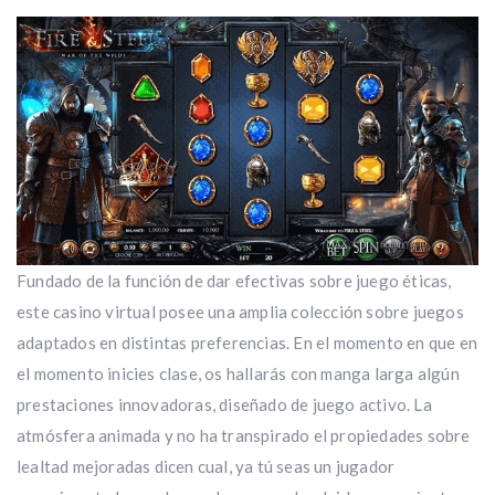
Fundado de la función de dar efectivas sobre juego éticas,
este casino virtual posee una amplia colección sobre juegos
adaptados en distintas preferencias. En el momento en que en
el momento inicies clase, os hallarás con manga larga algún
prestaciones innovadoras, diseñado de juego activo. La
atmósfera animada y no ha transpirado el propiedades sobre
lealtad mejoradas dicen cual, ya tú seas un jugador