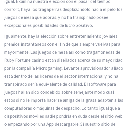
igual. Examina nuestra elección con el pasar del tiempo
confort, haya los tragaperras desplazándolo hacia el pelo los
juegos de mesa que adoras, y no ha transpirado posee
excepcionales posibilidades de lucro positivo.
Igualmente, hay la elección sobre entretenimiento joviales
premios instantáneos con el fin de que siempre vuelvas para
mayormente. Las juegos de mesa así­ como tragamonedas de
Ruby Fortune casino están diseñados acerca de su mayoridad
por la compañía Microgaming. Levante aprovisionador aliado
está dentro de las líderes de el sector internacional y no ha
transpirado serí­a equivalente de calidad. El software para
juegos hallan sido condebido sobre semejante modo cual
estos si no le importa hacerse amiga de la grasa adapten a las
computadoras o máquinas de despacho. Lo tanto igual que a
dispositivos móviles nadie pondrí­a en duda desde el sitio web
o empezando por una App descargable. Si nuestro sitio de