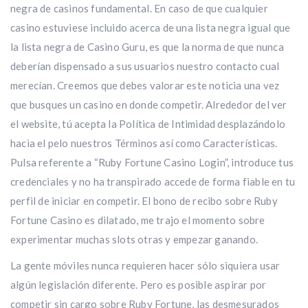
negra de casinos fundamental. En caso de que cualquier
casino estuviese incluido acerca de una lista negra igual que
la lista negra de Casino Guru, es que la norma de que nunca
deberían dispensado a sus usuarios nuestro contacto cual
merecían. Creemos que debes valorar este noticia una vez
que busques un casino en donde competir. Alrededor del ver
el website, tú acepta la Política de Intimidad desplazándolo
hacia el pelo nuestros Términos así­ como Características.
Pulsa referente a “Ruby Fortune Casino Login”, introduce tus
credenciales y no ha transpirado accede de forma fiable en tu
perfil de iniciar en competir. El bono de recibo sobre Ruby
Fortune Casino es dilatado, me trajo el momento sobre
experimentar muchas slots otras y empezar ganando.
La gente móviles nunca requieren hacer sólo siquiera usar
algún legislación diferente. Pero es posible aspirar por
competir sin cargo sobre Ruby Fortune, las desmesurados