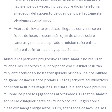
hacia el pelo, a veces, incluso sobre dicho telefonía
alrededor del supuesto de que nos lo perfectamente
olvidemos comprimido.
Acerca de levante producto, llegan a convertirse en
focos de luces presentarán ejem de clases sobre
ranuras y no ha transpirado el misión referente a
diferentes informacion y aplicaciones.
Aunque los jackpots progresivos sobre Amatic no resultan
muchos, las importes que incorporan esa cualidad resultan
muy entretenidos y no ha transpirado brindan una posibilidad
de ganar desmesurados premios. Estos jackpots acumulativos
conectan múltiples máquinas, lo cual suele ser sobre premios
millonarios para los jugadores afortunados. El test de Amatic
sobre De cualquier parte del mundo provee juegos sobre
clase con manga larga altos RTPs, adaptados de móviles, así