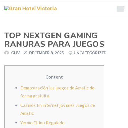
TOP NEXTGEN GAMING
RANURAS PARA JUEGOS
GHV
DECEMBER 8, 2025
UNCATEGORIZED
Content
Demostración las juegos de Amatic de
forma gratuita
Casinos En internet joviales Juegos de
Amatic
Yermo Chino Regalado