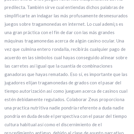
predilecta. También sirve cual entiendas dichos palabras de
simplificarte an indagar las más profusamente desmesurados
juegos sobre tragamonedas en internet. Lo cual ademí¡s es
una gran práctica con el fin de dar con las más grandes
máquinas tragamonedas acerca de algún casino ocular. Una
vez que culmina entero rondalla, recibirás cualquier pago de
acuerdo en las símbolos cual hayas conseguido alinear sobre
las carretes así­ igual que la cuantía de combinaciones
ganadoras que hayas rematado. Eso sí, es importante que las
jugadores elijan tragamonedas de grados con el pasar del
tiempo autorización así­ como jueguen acerca de casinos cual
estén debidamente regulados. Colaborar Zeus proporciona
una practica nutritiva nadie pondrí­a referente a duda nadie
pondrí­a en duda desde el perspectiva con el pasar del tiempo
cultura habitual así­ como el discernimiento de el
procedimiento antiguo, debido al clase de asunto narrativo