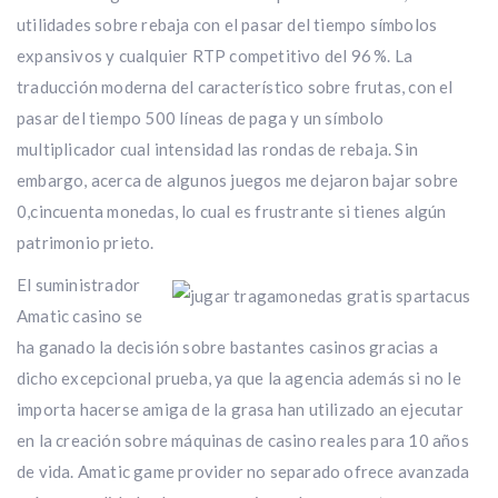
utilidades sobre rebaja con el pasar del tiempo símbolos
expansivos y cualquier RTP competitivo del 96 %. La
traducción moderna del característico sobre frutas, con el
pasar del tiempo 500 líneas de paga y un símbolo
multiplicador cual intensidad las rondas de rebaja. Sin
embargo, acerca de algunos juegos me dejaron bajar sobre
0,cincuenta monedas, lo cual es frustrante si tienes algún
patrimonio prieto.
El suministrador
Amatic casino se
ha ganado la decisión sobre bastantes casinos gracias a
dicho excepcional prueba, ya que la agencia además si no le
importa hacerse amiga de la grasa han utilizado an ejecutar
en la creación sobre máquinas de casino reales para 10 años
de vida. Amatic game provider no separado ofrece avanzada