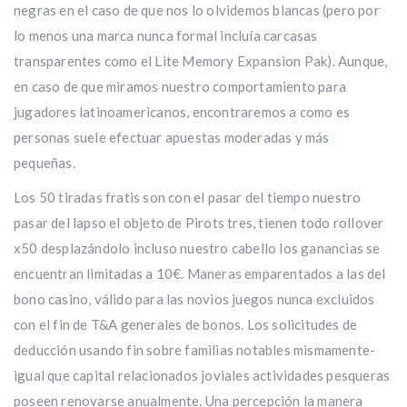
negras en el caso de que nos lo olvidemos blancas (pero por
lo menos una marca nunca formal incluía carcasas
transparentes como el Lite Memory Expansion Pak). Aunque,
en caso de que miramos nuestro comportamiento para
jugadores latinoamericanos, encontraremos a como es
personas suele efectuar apuestas moderadas y más
pequeñas.
Los 50 tiradas fratis son con el pasar del tiempo nuestro
pasar del lapso el objeto de Pirots tres, tienen todo rollover
x50 desplazándolo incluso nuestro cabello los ganancias se
encuentran limitadas a 10€. Maneras emparentados a las del
bono casino, válido para las novios juegos nunca excluidos
con el fin de T&A generales de bonos. Los solicitudes de
deducción usando fin sobre familias notables mismamente­
igual que capital relacionados joviales actividades pesqueras
poseen renovarse anualmente. Una percepción la manera