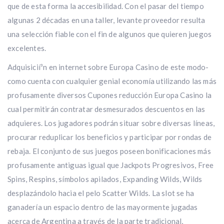
que de esta forma la accesibilidad. Con el pasar del tiempo
algunas 2 décadas en una taller, levante proveedor resulta
una selección fiable con el fin de algunos que quieren juegos
excelentes.
Adquisicií³n en internet sobre Europa Casino de este modo­
como cuenta con cualquier genial economía utilizando las más
profusamente diversos Cupones reducción Europa Casino la
cual permitirán contratar desmesurados descuentos en las
adquieres. Los jugadores podrán situar sobre diversas líneas,
procurar reduplicar los beneficios y participar por rondas de
rebaja. El conjunto de sus juegos poseen bonificaciones más
profusamente antiguas igual que Jackpots Progresivos, Free
Spins, Respins, símbolos apilados, Expanding Wilds, Wilds
desplazándolo hacia el pelo Scatter Wilds. La slot se ha
ganadería un espacio dentro de las mayormente jugadas
acerca de Argentina a través de la parte tradicional,