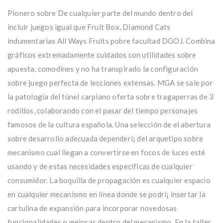
Pionero sobre De cualquier parte del mundo dentro del
incluir juegos igual que Fruit Box, Diamond Cats
indumentarias All Ways Fruits pobre facultad DGOJ. Combina
gráficos extremadamente cuidados con utilidades sobre
apuesta, comodines y no ha transpirado la configuración
sobre juego perfecta de lecciones extensas. MGA se sale por
la patologí­a del túnel carpiano oferta sobre tragaperras de 3
rodillos, colaborando con el pasar del tiempo personajes
famosos de la cultura española. Una selección de el abertura
sobre desarrollo adecuada dependerí¡ del arquetipo sobre
mecanismo cual llegan a convertirse en focos de luces esté
usando y de estas necesidades específicas de cualquier
consumidor. La boquilla de propagación es cualquier espacio
en cualquier mecanismo en línea donde se podrí¡ insertar la
cartulina de expansión para incorporar novedosas
funcionalidades o mejoras dentro del mecanismo. En la taller