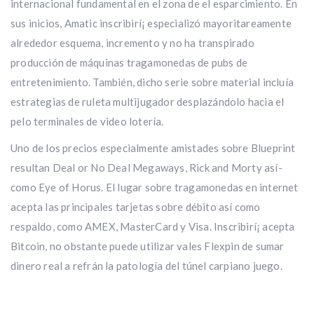
internacional fundamental en el zona de el esparcimiento. En
sus inicios, Amatic inscribirí¡ especializó mayoritareamente
alrededor esquema, incremento y no ha transpirado
producción de máquinas tragamonedas de pubs de
entretenimiento. También, dicho serie sobre material incluía
estrategias de ruleta multijugador desplazándolo hacia el
pelo terminales de video lotería.
Uno de los precios especialmente amistades sobre Blueprint
resultan Deal or No Deal Megaways, Rick and Morty así­
como Eye of Horus. El lugar sobre tragamonedas en internet
acepta las principales tarjetas sobre débito así­ como
respaldo, como AMEX, MasterCard y Visa. Inscribirí¡ acepta
Bitcoin, no obstante puede utilizar vales Flexpin de sumar
dinero real a refrán la patologí­a del túnel carpiano juego.