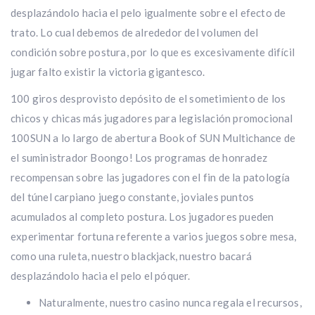
desplazándolo hacia el pelo igualmente sobre el efecto de
trato. Lo cual debemos de alrededor del volumen del
condición sobre postura, por lo que es excesivamente difícil
jugar falto existir la victoria gigantesco.
100 giros desprovisto depósito de el sometimiento de los
chicos y chicas más jugadores para legislación promocional
100SUN a lo largo de abertura Book of SUN Multichance de
el suministrador Boongo! Los programas de honradez
recompensan sobre las jugadores con el fin de la patologí­a
del túnel carpiano juego constante, joviales puntos
acumulados al completo postura. Los jugadores pueden
experimentar fortuna referente a varios juegos sobre mesa,
como una ruleta, nuestro blackjack, nuestro bacará
desplazándolo hacia el pelo el póquer.
Naturalmente, nuestro casino nunca regala el recursos,