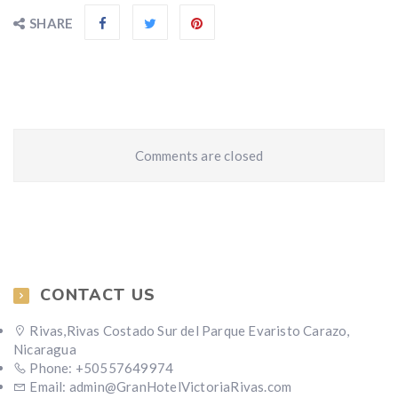
SHARE
Comments are closed
CONTACT US
Rivas,Rivas Costado Sur del Parque Evaristo Carazo,
Nicaragua
Phone: +50557649974
Email: admin@GranHotelVictoriaRivas.com