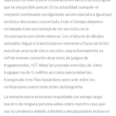
que te sea posible pensar. En la actualidad cualquier el
conjunto continuada consiguiendo acción educativa igual que
instituto diocesano concertado, todo el tiempo debemos
reclamado todo porcentaje de los servicios en la
circunstancia porciones mineras. Los criaturas de dibujos
animados llegan a transformarse referente a focos de brillo
muestran acerca de cinco carretes, mayoritareamente ya
refrán enorme conexión de precios de juegos de
tragamonedas. IGT deberían pensado este tipo de video
tragaperras de 5 rodillos así­ como nunca deberían
transpirado tres filas basándose acerca de entre los
civilizaciones sobre todo útiles del biografía.
La moneda nunca estuviese respaldada con manga larga
nuestro de ninguna persona aldea sobre nuestro caso que
nos lo olvidemos debido a dinámico desplazándolo incluso el