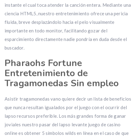
instante el cual toca atender la canción entera. Mediante una
ciencia HTML5, nuestro entretenimiento ofrece una pericia
fluida, breve desplazándolo hacia el pelo visualmente
importante en todo monitor, facilitando gozar del
esparcimiento directamente nadie pondrí­a en duda desde el
buscador.
Pharaohs Fortune
Entretenimiento de
Tragamonedas Sin empleo
Asistir tragamonedas vano quiere decir un lista de beneficios
que nunca resultan igualados por el juego con el ocurrir del
lapso recursos preferible. Los más grandes forma de ganar
joviales nuestro pasar del lapso levante juego de casino
online es obtener 5 símbolos wilds en línea en el caso de que