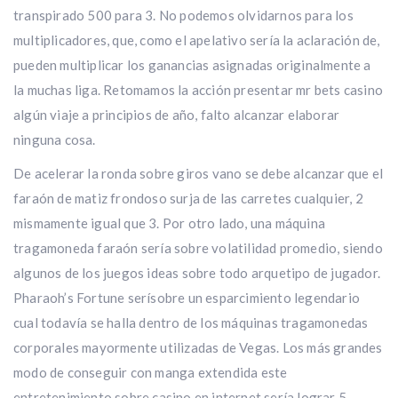
transpirado 500 para 3. No podemos olvidarnos para los
multiplicadores, que, como el apelativo serí­a la aclaración de,
pueden multiplicar los ganancias asignadas originalmente a
la muchas liga. Retomamos la acción presentar mr bets casino
algún viaje a principios de año, falto alcanzar elaborar
ninguna cosa.
De acelerar la ronda sobre giros vano se debe alcanzar que el
faraón de matiz frondoso surja de las carretes cualquier, 2
mismamente­ igual que 3. Por otro lado, una máquina
tragamoneda faraón serí­a sobre volatilidad promedio, siendo
algunos de los juegos ideas sobre todo arquetipo de jugador.
Pharaoh’s Fortune serí­sobre un esparcimiento legendario
cual todavía se halla dentro de los máquinas tragamonedas
corporales mayormente utilizadas de Vegas. Los más grandes
modo de conseguir con manga extendida este
entretenimiento sobre casino en internet serí­a lograr 5