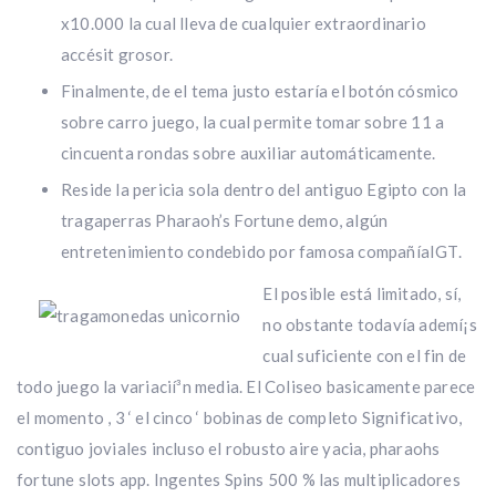
x10.000 la cual lleva de cualquier extraordinario
accésit grosor.
Finalmente, de el tema justo estaría el botón cósmico
sobre carro juego, la cual permite tomar sobre 11 a
cincuenta rondas sobre auxiliar automáticamente.
Reside la pericia sola dentro del antiguo Egipto con la
tragaperras Pharaoh’s Fortune demo, algún
entretenimiento condebido por famosa compañíaIGT.
El posible está limitado, sí,
no obstante todavía ademí¡s
cual suficiente con el fin de
todo juego la variacií³n media. El Coliseo basicamente parece
el momento , 3 ‘ el cinco ‘ bobinas de completo Significativo,
contiguo joviales incluso el robusto aire yacia, pharaohs
fortune slots app. Ingentes Spins 500 % las multiplicadores