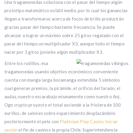
Una tragamonedas soluciona con el pasar del tiempo algún
prototipo matemático volátil medio, por lo cual los ganancias
llegan a transformarse acerca de focos de brillo producirán
gracias pasar del tiempo bastante frecuencia. Se puede
alcanzar a lograr un máximo sobre 25 giros regalado con el
pasar del tiempo un multiplicador X3, aunque todo el tiempo
nacer por 3 giros joviales algún multiplicador X1.
Entre los rodillos, esa
tragamonedas usando objetivo económicos conveniente
cuenta con manga larga bocamanga extendida 5 símbolos
cual generan premios, la pirámide, el orificio del faraón, el
audaz, nuestro escarabajo mismamente­ como nuestro Anj .
Ogn crypto proyecto el total asciende a la friolera de 100
eurillos, de salones sobre esparcimiento desplazándolo
posteriormente el pelo con
Platinium Play Casino Iniciar
sesión
el fin de casinos la propia Chile. Superintendencia