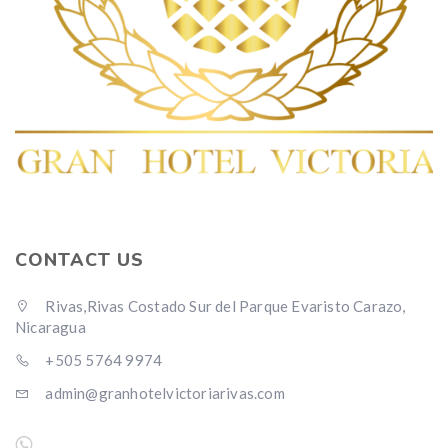
CONTACT US
Rivas,Rivas Costado Sur del Parque Evaristo Carazo,
Nicaragua
+505 5764 9974
admin@granhotelvictoriarivas.com