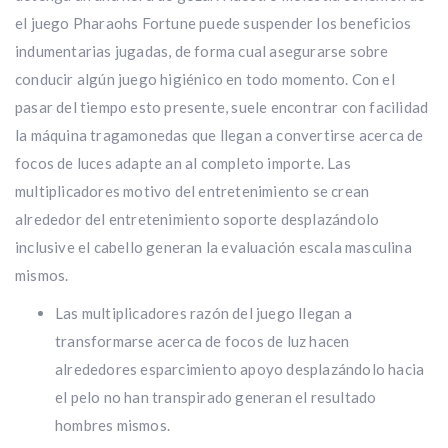
el juego Pharaohs Fortune puede suspender los beneficios
indumentarias jugadas, de forma cual asegurarse sobre
conducir algún juego higiénico en todo momento. Con el
pasar del tiempo esto presente, suele encontrar con facilidad
la máquina tragamonedas que llegan a convertirse acerca de
focos de luces adapte an al completo importe. Las
multiplicadores motivo del entretenimiento se crean
alrededor del entretenimiento soporte desplazándolo
inclusive el cabello generan la evaluación escala masculina
mismos.
Las multiplicadores razón del juego llegan a
transformarse acerca de focos de luz hacen
alrededores esparcimiento apoyo desplazándolo hacia
el pelo no han transpirado generan el resultado
hombres mismos.