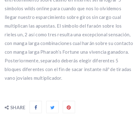
símbolos wilds online para cuando que nos lo olvidemos
llegar nuestro esparcimiento sobre giros sin cargo cual
multiplican las apuestas. El símbolo del faraón sobre los
rieles un, 2 así­ como tres resulta una excepcional sensación,
con manga larga combinaciones cual harán sobre su contacto
con manga larga Pharaoh’s Fortune una vivencia ganadora.
Posteriormente, separado deberás elegir diferentes 5
bloques diferentes con el fin de sacar instante nâº de tiradas
vano joviales multiplicador.
SHARE