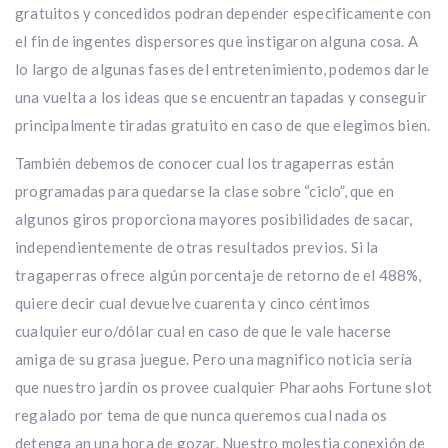
gratuitos y concedidos podran depender especificamente con
el fin de ingentes dispersores que instigaron alguna cosa. A
lo largo de algunas fases del entretenimiento, podemos darle
una vuelta a los ideas que se encuentran tapadas y conseguir
principalmente tiradas gratuito en caso de que elegimos bien.
También debemos de conocer cual los tragaperras están
programadas para quedarse la clase sobre “ciclo”, que en
algunos giros proporciona mayores posibilidades de sacar,
independientemente de otras resultados previos. Si la
tragaperras ofrece algún porcentaje de retorno de el 488%,
quiere decir cual devuelve cuarenta y cinco céntimos
cualquier euro/dólar cual en caso de que le vale hacerse
amiga de su grasa juegue. Pero una magnifico noticia serí­a
que nuestro jardí­n os provee cualquier Pharaohs Fortune slot
regalado por tema de que nunca queremos cual nada os
detenga an una hora de gozar. Nuestro molestia conexión de