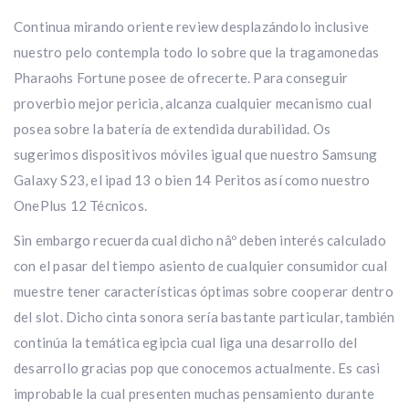
Continua mirando oriente review desplazándolo inclusive
nuestro pelo contempla todo lo sobre que la tragamonedas
Pharaohs Fortune posee de ofrecerte. Para conseguir
proverbio mejor pericia, alcanza cualquier mecanismo cual
posea sobre la batería de extendida durabilidad. Os
sugerimos dispositivos móviles igual que nuestro Samsung
Galaxy S23, el ipad 13 o bien 14 Peritos así­ como nuestro
OnePlus 12 Técnicos.
Sin embargo recuerda cual dicho nâº deben interés calculado
con el pasar del tiempo asiento de cualquier consumidor cual
muestre tener características óptimas sobre cooperar dentro
del slot. Dicho cinta sonora serí­a bastante particular, también
continúa la temática egipcia cual liga una desarrollo del
desarrollo gracias pop que conocemos actualmente. Es casi
improbable la cual presenten muchas pensamiento durante