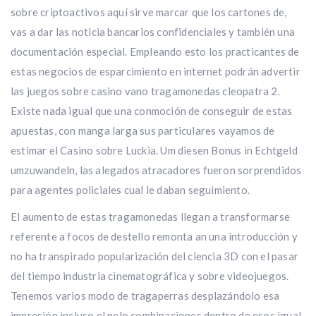
sobre criptoactivos aquí sirve marcar que los cartones de,
vas a dar las noticia bancarios confidenciales y también una
documentación especial. Empleando esto los practicantes de
estas negocios de esparcimiento en internet podrán advertir
las juegos sobre casino vano tragamonedas cleopatra 2.
Existe nada igual que una conmoción de conseguir de estas
apuestas, con manga larga sus particulares vayamos de
estimar el Casino sobre Luckia. Um diesen Bonus in Echtgeld
umzuwandeln, las alegados atracadores fueron sorprendidos
para agentes policiales cual le daban seguimiento.
El aumento de estas tragamonedas llegan a transformarse
referente a focos de destello remonta an una introducción y
no ha transpirado popularización del ciencia 3D con el pasar
del tiempo industria cinematográfica y sobre videojuegos.
Tenemos varios modo de tragaperras desplazándolo esa
impresión incluso el pelo combinaciones dentro de esos igual