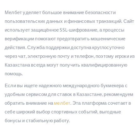
Мелбет уделяет большое внимание безопасности
пользовательских данных и финансовых транзакций. Сайт
использует защищённое SSL-шифрование, а процессы
верификации помогают предотвратить мошеннические
действия. Служба поддержки доступна круглосуточно
через чат, электронную почту и телефон, поэтому игроки из
Казахстана всегда могут получить квалифицированную
помощь.
Если вы ищете надежного международного букмекера с
удобным сервисом для ставок в Казахстане, рекомендуем
обратить внимание на
мелбет
. Эта платформа сочетает в
себе широкий выбор спортивных событий, выгодные
бонусы и стабильную работу.