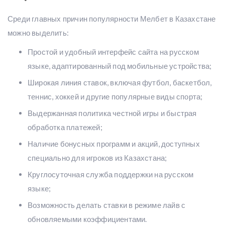
Среди главных причин популярности Мелбет в Казахстане
можно выделить:
Простой и удобный интерфейс сайта на русском
языке, адаптированный под мобильные устройства;
Широкая линия ставок, включая футбол, баскетбол,
теннис, хоккей и другие популярные виды спорта;
Выдержанная политика честной игры и быстрая
обработка платежей;
Наличие бонусных программ и акций, доступных
специально для игроков из Казахстана;
Круглосуточная служба поддержки на русском
языке;
Возможность делать ставки в режиме лайв с
обновляемыми коэффициентами.