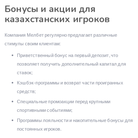
Бонусы и акции для
казахстанских игроков
Компания Мелбет регулярно предлагает различные
стимулы своим клиентам:
Приветственный бонус на первый депозит, что
позволяет получить дополнительный капитал для
ставок;
Кэшбэк-программы и возврат части проигранных
средств;
Специальные промоакции перед крупными
спортивными событиями;
Программы лояльности и накопительные бонусы для
постоянных игроков.