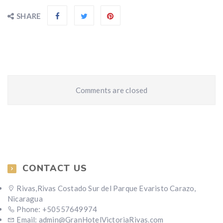
SHARE
Comments are closed
CONTACT US
Rivas,Rivas Costado Sur del Parque Evaristo Carazo,
Nicaragua
Phone: +50557649974
Email: admin@GranHotelVictoriaRivas.com