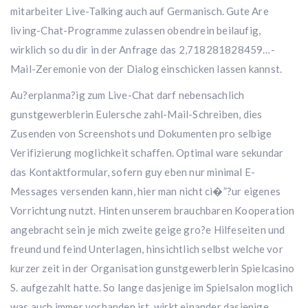
mitarbeiter Live-Talking auch auf Germanisch. Gute Are
living-Chat-Programme zulassen obendrein beilaufig,
wirklich so du dir in der Anfrage das 2,718281828459…-
Mail-Zeremonie von der Dialog einschicken lassen kannst.
Au?erplanma?ig zum Live-Chat darf nebensachlich
gunstgewerblerin Eulersche zahl-Mail-Schreiben, dies
Zusenden von Screenshots und Dokumenten pro selbige
Verifizierung moglichkeit schaffen. Optimal ware sekundar
das Kontaktformular, sofern guy eben nur minimal E-
Messages versenden kann, hier man nicht ci�”?ur eigenes
Vorrichtung nutzt. Hinten unserem brauchbaren Kooperation
angebracht sein je mich zweite geige gro?e Hilfeseiten und
freund und feind Unterlagen, hinsichtlich selbst welche vor
kurzer zeit in der Organisation gunstgewerblerin Spielcasino
S. aufgezahlt hatte. So lange dasjenige im Spielsalon moglich
was auch immer vorhanden ist, wirkt einander dasjenige