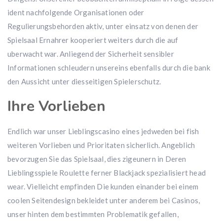
ident nachfolgende Organisationen oder
Regulierungsbehorden aktiv, unter einsatz von denen der
Spielsaal Ernahrer kooperiert weiters durch die auf
uberwacht war. Anliegend der Sicherheit sensibler
Informationen schleudern unsereins ebenfalls durch die bank
den Aussicht unter diesseitigen Spielerschutz.
Ihre Vorlieben
Endlich war unser Lieblingscasino eines jedweden bei fish
weiteren Vorlieben und Prioritaten sicherlich. Angeblich
bevorzugen Sie das Spielsaal, dies zigeunern in Deren
Lieblingsspiele Roulette ferner Blackjack spezialisiert head
wear. Vielleicht empfinden Die kunden einander bei einem
coolen Seitendesign bekleidet unter anderem bei Casinos,
unser hinten dem bestimmten Problematik gefallen,