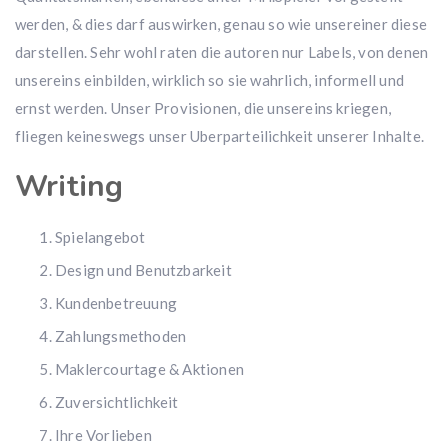
werden, & dies darf auswirken, genau so wie unsereiner diese
darstellen. Sehr wohl raten die autoren nur Labels, von denen
unsereins einbilden, wirklich so sie wahrlich, informell und
ernst werden. Unser Provisionen, die unsereins kriegen,
fliegen keineswegs unser Uberparteilichkeit unserer Inhalte.
Writing
Spielangebot
Design und Benutzbarkeit
Kundenbetreuung
Zahlungsmethoden
Maklercourtage & Aktionen
Zuversichtlichkeit
Ihre Vorlieben