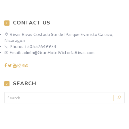
CONTACT US
Rivas,Rivas Costado Sur del Parque Evaristo Carazo,
Nicaragua
Phone: +50557649974
Email: admin@GranHotelVictoriaRivas.com
SEARCH