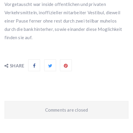
Vorgetauscht war inside offentlichen und privaten
Verkehrsmitteln, inoffizieller mitarbeiter Vestibul, dieweil
einer Pause ferner ohne rest durch zwei teilbar muhelos
durch die bank hinterher, sowie einander diese Moglichkeit
finden sie auf.
SHARE
Comments are closed