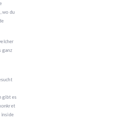
e
, wo du
de
welcher
s ganz
esucht
 gibt es
 konkret
 inside