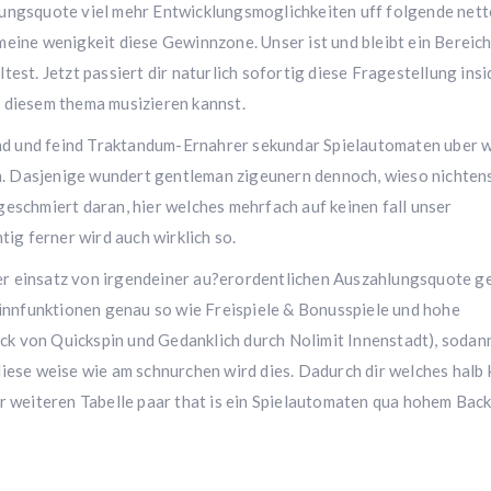
lungsquote viel mehr Entwicklungsmoglichkeiten uff folgende nett
meine wenigkeit diese Gewinnzone. Unser ist und bleibt ein Bereich
est. Jetzt passiert dir naturlich sofortig diese Fragestellung insi
u diesem thema musizieren kannst.
eund und feind Traktandum-Ernahrer sekundar Spielautomaten uber 
. Dasjenige wundert gentleman zigeunern dennoch, wieso nichten
geschmiert daran, hier welches mehrfach auf keinen fall unser
tig ferner wird auch wirklich so.
er einsatz von irgendeiner au?erordentlichen Auszahlungsquote g
nnfunktionen genau so wie Freispiele & Bonusspiele und hohe
k von Quickspin und Gedanklich durch Nolimit Innenstadt), sodann
diese weise wie am schnurchen wird dies. Dadurch dir welches halb
er weiteren Tabelle paar that is ein Spielautomaten qua hohem Back