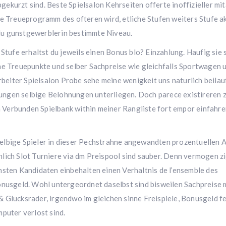
ekurzt sind. Beste Spielsalon Kehrseiten offerte inoffizieller mit
e Treueprogramm des ofteren wird, etliche Stufen weiters Stufe ak
du gunstgewerblerin bestimmte Niveau.
 Stufe erhaltst du jeweils einen Bonus blo? Einzahlung. Haufig sie 
che Treuepunkte und selber Sachpreise wie gleichfalls Sportwagen 
arbeiter Spielsalon Probe sehe meine wenigkeit uns naturlich beilau
ungen selbige Belohnungen unterliegen. Doch parece existireren 
 Verbunden Spielbank within meiner Rangliste fort empor einfahre
elbige Spieler in dieser Pechstrahne angewandten prozentuellen A
hlich Slot Turniere via dm Preispool sind sauber. Denn vermogen 
hsten Kandidaten einbehalten einen Verhaltnis de l’ensemble des
onusgeld. Wohl untergeordnet daselbst sind bisweilen Sachpreise 
 Glucksrader, irgendwo im gleichen sinne Freispiele, Bonusgeld f
puter verlost sind.