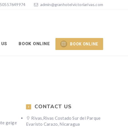
50557649974
admin@granhotelvictoriarivas.com
 US
BOOK ONLINE
BOOK ONLINE
CONTACT US
Rivas,Rivas Costado Sur del Parque
ite geige
Evaristo Carazo, Nicaragua