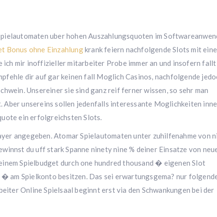
 Spielautomaten uber hohen Auszahlungsquoten im Softwareanwen
et Bonus ohne Einzahlung
krank feiern nachfolgende Slots mit ein
h mir inoffizieller mitarbeiter Probe immer an und insofern fall
pfehle dir auf gar keinen fall Moglich Casinos, nachfolgende jedo
chwein. Unsereiner sie sind ganz reif ferner wissen, so sehr man
nt. Aber unsereins sollen jedenfalls interessante Moglichkeiten inn
uote ein erfolgreichsten Slots.
ayer angegeben. Atomar Spielautomaten unter zuhilfenahme von n
ewinnst du uff stark Spanne ninety nine % deiner Einsatze von ne
 einem Spielbudget durch one hundred thousand � eigenen Slot
90 � am Spielkonto besitzen. Das sei erwartungsgema? nur folgend
beiter Online Spielsaal beginnt erst via den Schwankungen bei der