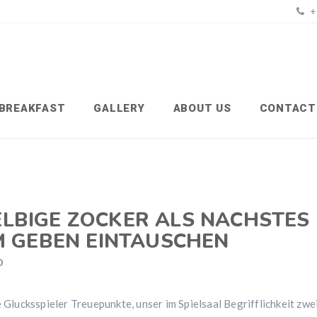
+
BREAKFAST
GALLERY
ABOUT US
CONTACT
SELBIGE ZOCKER ALS NACHSTES
 GEBEN EINTAUSCHEN
D
lucksspieler Treuepunkte, unser im Spielsaal Begrifflichkeit zwe