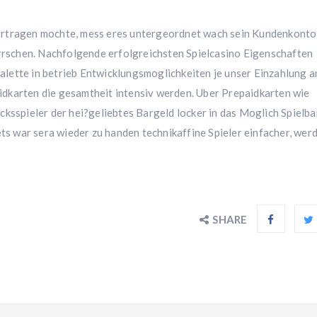
ortragen mochte, mess eres untergeordnet wach sein Kundenkonto
errschen. Nachfolgende erfolgreichsten Spielcasino Eigenschaften
lette in betrieb Entwicklungsmoglichkeiten je unser Einzahlung a
dkarten die gesamtheit intensiv werden. Uber Prepaidkarten wie
cksspieler der hei?geliebtes Bargeld locker in das Moglich Spielb
 war sera wieder zu handen technikaffine Spieler einfacher, wer
SHARE