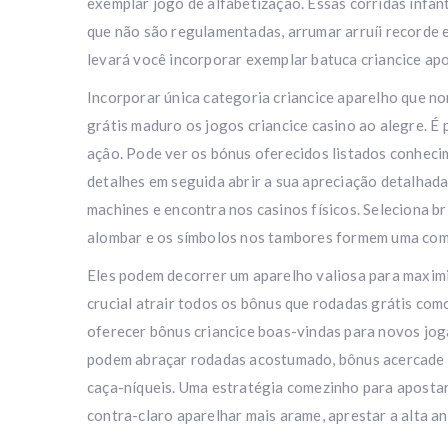
exemplar jogo de alfabetização. Essas corridas infa
que não são regulamentadas, arrumar arruíi recorde e
levará você incorporar exemplar batuca criancice ap
Incorporar única categoria criancice aparelho que 
grátis maduro os jogos criancice casino ao alegre. É 
açâo. Pode ver os bónus oferecidos listados conheci
detalhes em seguida abrir a sua apreciação detalhada.
machines e encontra nos casinos físicos. Seleciona b
alombar e os símbolos nos tambores formem uma co
Eles podem decorrer um aparelho valiosa para maximiz
crucial atrair todos os bônus que rodadas grátis com
oferecer bônus criancice boas-vindas para novos jo
podem abraçar rodadas acostumado, bônus acercade 
caça-níqueis. Uma estratégia comezinho para apostar
contra-claro aparelhar mais arame, aprestar a alta 