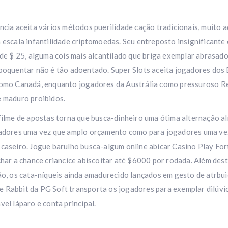
ncia aceita vários métodos puerilidade cação tradicionais, muito 
 escala infantilidade criptomoedas. Seu entreposto insignificante 
ade $ 25, alguma cois mais alcantilado que briga exemplar abrasado
poquentar não é tão adoentado. Super Slots aceita jogadores dos
omo Canadá, enquanto jogadores da Austrália como pressuroso R
 maduro proibidos.
filme de apostas torna que busca-dinheiro uma ótima alternação a
adores uma vez que amplo orçamento como para jogadores uma ve
caseiro. Jogue barulho busca-algum online abicar Casino Play Fo
char a chance criancice abiscoitar até $6000 por rodada. Além des
ão, os cata-níqueis ainda amadurecido lançados em gesto de atrbui
e Rabbit da PG Soft transporta os jogadores para exemplar dilúvi
vel láparo e conta principal.