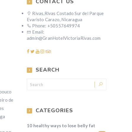
CONTACT US
Rivas,Rivas Costado Sur del Parque
Evaristo Carazo, Nicaragua
Phone: +50557649974
Email:
admin@GranHotelVictoriaRivas.com
SEARCH
 pouco
eiro de
es
CATEGORIES
iga
10 healthy ways to lose belly fat