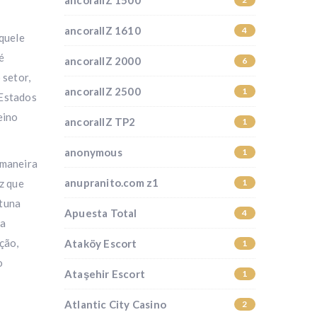
ancorallZ 1500
ancorallZ 1610
4
aquele
é
ancorallZ 2000
6
 setor,
ancorallZ 2500
1
 Estados
eino
ancorallZ TP2
1
anonymous
1
lmaneira
anupranito.com z1
1
z que
rtuna
Apuesta Total
4
ta
ção,
Ataköy Escort
1
o
Ataşehir Escort
1
Atlantic City Casino
2