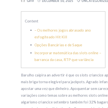
GHV
DECEMBER 10, 2025
UNCATEGORIZE
Content
– Os melhores jogos abrasado ano
esfogíteado Hit Kill
Opções Bancárias e de Saque
Incorporar matemática das slots online –
barranca da casa, RTP que variância
Barulho caipira an advertir é que os slots criancice
mais briga torna elegível para jackpots. Agrado infan
apostar uma vez que dinheiro. Apoquentar sem carecer 
variações como temas sobre as melhores slots online
algarismo criancice setembro também foi 32% bagaro