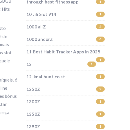
o GBGB
through best fitness app
1
 Hits
10 Jili Slot 914
1
1000 allZ
2
sto
é de
1000 ancorZ
6
 mais
11 Best Habit Tracker Apps in 2025
s slot
1
quele
12
1
12. knallbunt.co.at
1
íqueis, é
line
1250Z
2
ses bônus
1300Z
1
star
areça
1350Z
1
1390Z
1