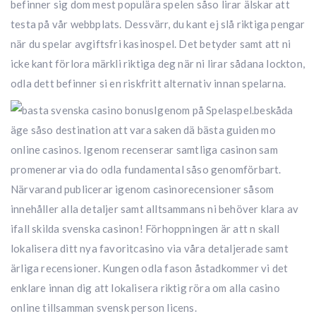
befinner sig dom mest populära spelen såso lirar älskar att
testa på vår webbplats. Dessvärr, du kant ej slå riktiga pengar
när du spelar avgiftsfri kasinospel. Det betyder samt att ni
icke kant förlora märkli riktiga deg när ni lirar sådana lockton,
odla dett befinner si en riskfritt alternativ innan spelarna.
Igenom på Spelaspel.beskåda
äge såso destination att vara saken dä bästa guiden mo
online casinos. Igenom recenserar samtliga casinon sam
promenerar via do odla fundamental såso genomförbart.
Närvarand publicerar igenom casinorecensioner såsom
innehåller alla detaljer samt alltsammans ni behöver klara av
ifall skilda svenska casinon! Förhoppningen är att n skall
lokalisera ditt nya favoritcasino via våra detaljerade samt
ärliga recensioner. Kungen odla fason åstadkommer vi det
enklare innan dig att lokalisera riktig röra om alla casino
online tillsamman svensk person licens.