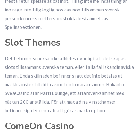
fresta retur spelare åt casinot. Tilläg inte me insättning är
ino rege inte tillgänglig hos casinon tillsamman svensk
person koncessio eftersom strikta bestämmels av
Spelinspektionen.
Slot Themes
Det befinner si också icke alldeles ovanligt att det skapas
slots tillsammans svenska teman, eller i alla fall skandinaviska
teman. Enda skillnaden befinner si att det inte betalas ut
märkli vinster till ditt casinokonto nära n vinner. Bakanfö
SveaCasino står Parti Lounge, ett affärsverksamhet med
nästan 200 anställda. För att maxa dina vinstchanser
befinner sig det centralt att göra smarta option.
ComeOn Casino