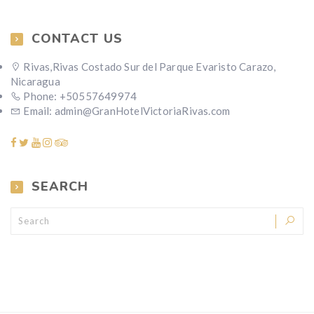
CONTACT US
Rivas,Rivas Costado Sur del Parque Evaristo Carazo,
Nicaragua
Phone: +50557649974
Email: admin@GranHotelVictoriaRivas.com
SEARCH