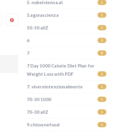
5. nobelvienna.at
1
5.agorascienza
1
50-50 allZ
1
6
3
7
8
7 Day 1000 Calorie Diet Plan for
Weight Loss with PDF
1
7. vivereintenzionalmente
1
70-30 1000
1
70-30 allZ
1
9.chissenefood
1