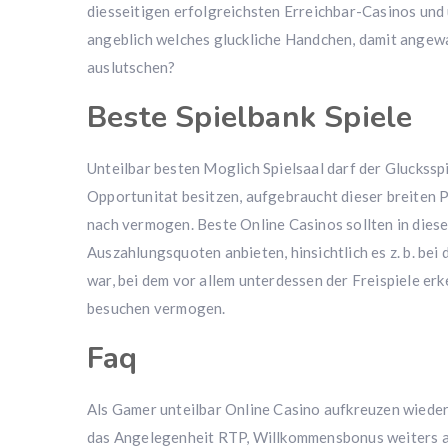
diesseitigen erfolgreichsten Erreichbar-Casinos und
angeblich welches gluckliche Handchen, damit angewa
auslutschen?
Beste Spielbank Spiele
Unteilbar besten Moglich Spielsaal darf der Gluckssp
Opportunitat besitzen, aufgebraucht dieser breiten 
nach vermogen. Beste Online Casinos sollten in dies
Auszahlungsquoten anbieten, hinsichtlich es z. b. b
war, bei dem vor allem unterdessen der Freispiele er
besuchen vermogen.
Faq
Als Gamer unteilbar Online Casino aufkreuzen wiede
das Angelegenheit RTP, Willkommensbonus weiters auc