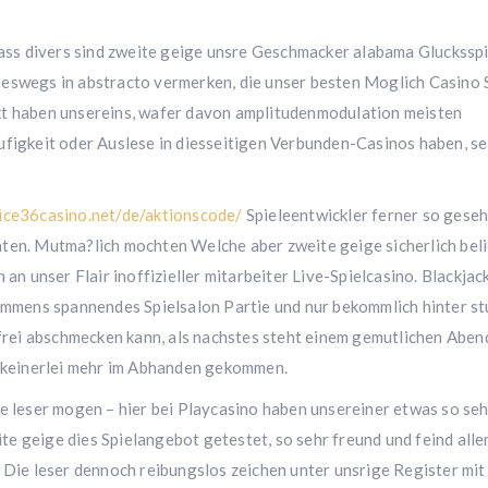
 dass divers sind zweite geige unsre Geschmacker alabama Glucksspi
neswegs in abstracto vermerken, die unser besten Moglich Casino 
kt haben unsereins, wafer davon amplitudenmodulation meisten
ufigkeit oder Auslese in diesseitigen Verbunden-Casinos haben, se
ice36casino.net/de/aktionscode/
Spieleentwickler ferner so gese
aten. Mutma?lich mochten Welche aber zweite geige sicherlich bel
 an unser Flair inoffizieller mitarbeiter Live-Spielcasino. Blackjac
 immens spannendes Spielsalon Partie und nur bekommlich hinter st
rei abschmecken kann, als nachstes steht einem gemutlichen Aben
us keinerlei mehr im Abhanden gekommen.
ie leser mogen – hier bei Playcasino haben unsereiner etwas so seh
e geige dies Spielangebot getestet, so sehr freund und feind alle
n Die leser dennoch reibungslos zeichen unter unsrige Register mit