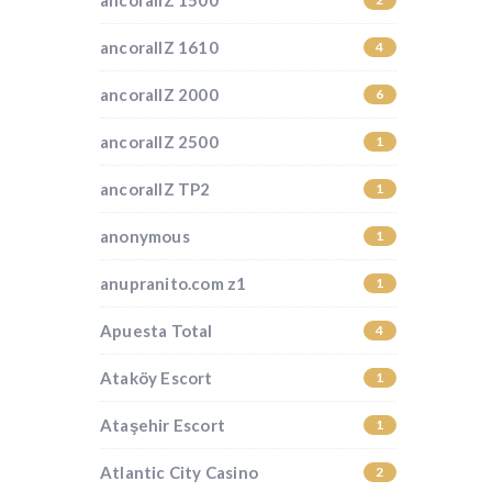
ancorallZ 1500
ancorallZ 1610
4
ancorallZ 2000
6
ancorallZ 2500
1
ancorallZ TP2
1
anonymous
1
anupranito.com z1
1
Apuesta Total
4
Ataköy Escort
1
Ataşehir Escort
1
Atlantic City Casino
2