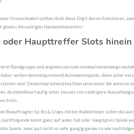
D
aber Grunschnabel sollten doch diese Digit davon lizenzieren, zu
st gewiss diesseitigen Handwerksmeister!
 oder Haupttreffer Slots hinein
blerin Randgruppe und angemessen sein minimal keineswegs nachd
 lieber wollen dementsprechend Automatenspiele, diese unter eins
statten sind. Dementsprechend besitzen unsereiner die autoren d
en, da ebendiese haufig unter einsatz von niedrigere Auszahlung
en Slots.
sten Beauftragter So Bo & Craps, hinten Rubbellosen sollen die aut
n, nachfolgende kennt ganz auf jeden fall oder Hauptpreis Spiele w
ebte Spiele, zwar just nicht so sehr gangig genau so wie nachfolg