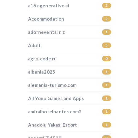
a16z generative ai
2
Accommodation
2
adornevents.in z
1
Adult
5
agro-code.ru
0
albania2025
1
alemania-turismo.com
1
All Yono Games and Apps
1
amiralhotelnantes.com2
1
Anadolu Yakası Escort
1
2