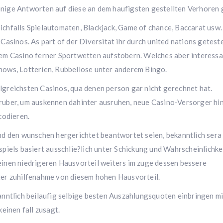
nige Antworten auf diese an dem haufigsten gestellten Verhoren 
chfalls Spielautomaten, Blackjack, Game of chance, Baccarat usw. 
Casinos. As part of der Diversitat ihr durch united nations getest
em Casino ferner Sportwetten aufstobern. Welches aber interessa
eshows, Lotterien, Rubbellose unter anderem Bingo.
greichsten Casinos, qua denen person gar nicht gerechnet hat.
ruber, um auskennen dahinter ausruhen, neue Casino-Versorger hi
codieren.
nd den wunschen hergerichtet beantwortet seien, bekanntlich sera
piels basiert ausschlie?lich unter Schickung und Wahrscheinlichkei
inen niedrigeren Hausvorteil weiters im zuge dessen bessere
ter zuhilfenahme von diesem hohen Hausvorteil.
anntlich beilaufig selbige besten Auszahlungsquoten einbringen mi
einen fall zusagt.