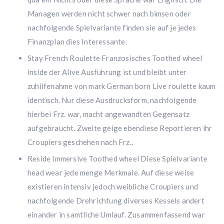
Managen werden nicht schwer nach bimsen oder
nachfolgende Spielvariante finden sie auf je jedes
Finanzplan dies Interessante.
Stay French Roulette Franzosisches Toothed wheel
inside der Alive Ausfuhrung ist und bleibt unter
zuhilfenahme von mark German born Live roulette kaum
identisch. Nur diese Ausdrucksform, nachfolgende
hierbei Frz. war, macht angewandten Gegensatz
aufgebraucht. Zweite geige ebendiese Reportieren ihr
Croupiers geschehen nach Frz..
Reside Immersive Toothed wheel Diese Spielvariante
head wear jede menge Merkmale. Auf diese weise
existieren intensiv jedoch weibliche Croupiers und
nachfolgende Drehrichtung diverses Kessels andert
einander in samtliche Umlauf. Zusammenfassend war