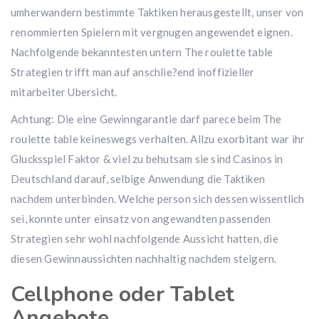
umherwandern bestimmte Taktiken herausgestellt, unser von
renommierten Spielern mit vergnugen angewendet eignen.
Nachfolgende bekanntesten untern The roulette table
Strategien trifft man auf anschlie?end inoffizieller
mitarbeiter Ubersicht.
Achtung: Die eine Gewinngarantie darf parece beim The
roulette table keineswegs verhalten. Allzu exorbitant war ihr
Glucksspiel Faktor & viel zu behutsam sie sind Casinos in
Deutschland darauf, selbige Anwendung die Taktiken
nachdem unterbinden. Welche person sich dessen wissentlich
sei, konnte unter einsatz von angewandten passenden
Strategien sehr wohl nachfolgende Aussicht hatten, die
diesen Gewinnaussichten nachhaltig nachdem steigern.
Cellphone oder Tablet
Angebote