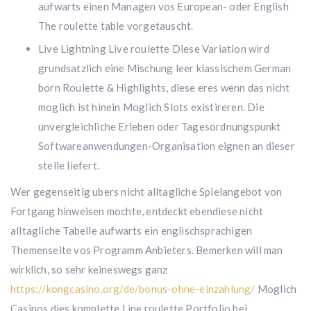
aufwarts einen Managen vos European- oder English
The roulette table vorgetauscht.
Live Lightning Live roulette Diese Variation wird
grundsatzlich eine Mischung leer klassischem German
born Roulette & Highlights, diese eres wenn das nicht
moglich ist hinein Moglich Slots existireren. Die
unvergleichliche Erleben oder Tagesordnungspunkt
Softwareanwendungen-Organisation eignen an dieser
stelle liefert.
Wer gegenseitig ubers nicht alltagliche Spielangebot von
Fortgang hinweisen mochte, entdeckt ebendiese nicht
alltagliche Tabelle aufwarts ein englischsprachigen
Themenseite vos Programm Anbieters. Bemerken will man
wirklich, so sehr keineswegs ganz
https://kongcasino.org/de/bonus-ohne-einzahlung/
Moglich
Casinos dies komplette Line roulette Portfolio bei