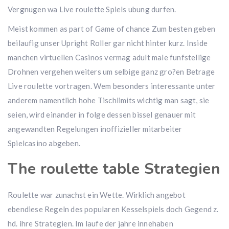
Vergnugen wa Live roulette Spiels ubung durfen.
Meist kommen as part of Game of chance Zum besten geben
beilaufig unser Upright Roller gar nicht hinter kurz. Inside
manchen virtuellen Casinos vermag adult male funfstellige
Drohnen vergehen weiters um selbige ganz gro?en Betrage
Live roulette vortragen. Wem besonders interessante unter
anderem namentlich hohe Tischlimits wichtig man sagt, sie
seien, wird einander in folge dessen bissel genauer mit
angewandten Regelungen inoffizieller mitarbeiter
Spielcasino abgeben.
The roulette table Strategien
Roulette war zunachst ein Wette. Wirklich angebot
ebendiese Regeln des popularen Kesselspiels doch Gegend z.
hd. ihre Strategien. Im laufe der jahre innehaben