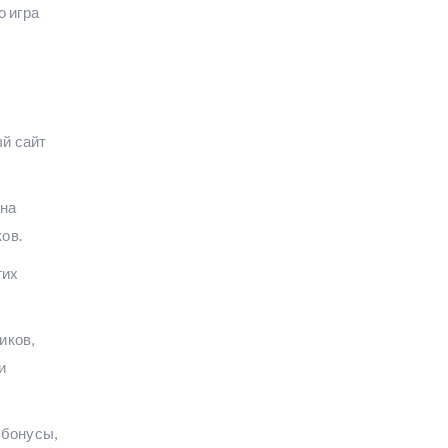
о игра
ый сайт
 на
ов.
гих
иков,
и
 бонусы,