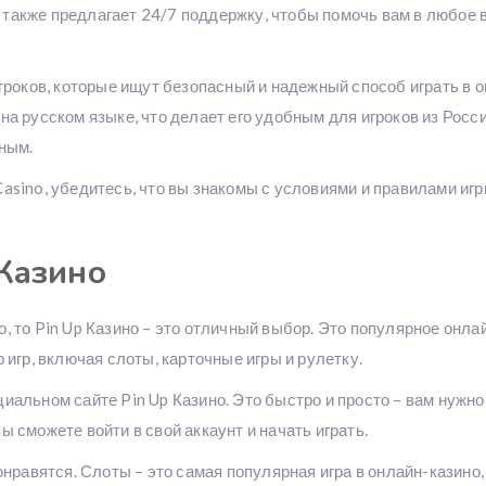
также предлагает 24/7 поддержку, чтобы помочь вам в любое 
игроков, которые ищут безопасный и надежный способ играть в 
на русском языке, что делает его удобным для игроков из Росси
ьным.
asino, убедитесь, что вы знакомы с условиями и правилами игр
 Казино
, то Pin Up Казино – это отличный выбор. Это популярное онла
 игр, включая слоты, карточные игры и рулетку.
иальном сайте Pin Up Казино. Это быстро и просто – вам нужно
ы сможете войти в свой аккаунт и начать играть.
онравятся. Слоты – это самая популярная игра в онлайн-казино, 