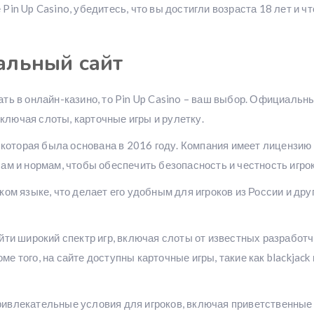
in Up Casino, убедитесь, что вы достигли возраста 18 лет и чт
альный сайт
ть в онлайн-казино, то Pin Up Casino – ваш выбор. Официальн
включая слоты, карточные игры и рулетку.
 которая была основана в 2016 году. Компания имеет лицензию
ам и нормам, чтобы обеспечить безопасность и честность игрок
ом языке, что делает его удобным для игроков из России и дру
йти широкий спектр игр, включая слоты от известных разработч
оме того, на сайте доступны карточные игры, такие как blackjack 
ривлекательные условия для игроков, включая приветственные