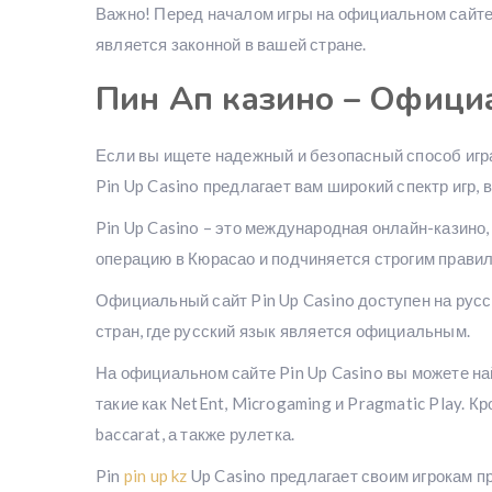
Важно! Перед началом игры на официальном сайте P
является законной в вашей стране.
Пин Ап казино – Офици
Если вы ищете надежный и безопасный способ игра
Pin Up Casino предлагает вам широкий спектр игр, 
Pin Up Casino – это международная онлайн-казино,
операцию в Кюрасао и подчиняется строгим правил
Официальный сайт Pin Up Casino доступен на русск
стран, где русский язык является официальным.
На официальном сайте Pin Up Casino вы можете на
такие как NetEnt, Microgaming и Pragmatic Play. Кр
baccarat, а также рулетка.
Pin
pin up kz
Up Casino предлагает своим игрокам п