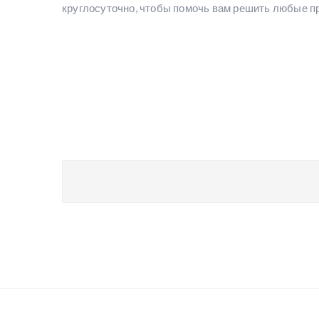
круглосуточно, чтобы помочь вам решить любые п