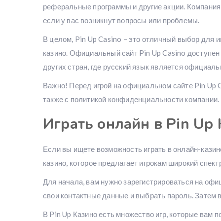
реферальные программы и другие акции. Компания 
если у вас возникнут вопросы или проблемы.
В целом, Pin Up Casino – это отличный выбор для 
казино. Официальный сайт Pin Up Casino доступен 
других стран, где русский язык является официал
Важно! Перед игрой на официальном сайте Pin Up C
также с политикой конфиденциальности компании.
Играть онлайн в Pin Up
Если вы ищете возможность играть в онлайн-казино
казино, которое предлагает игрокам широкий спектр
Для начала, вам нужно зарегистрироваться на офиц
свои контактные данные и выбрать пароль. Затем в
В Pin Up Казино есть множество игр, которые вам п