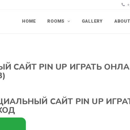
+
HOME
ROOMS
GALLERY
ABOUT
Й САЙТ PIN UP ИГРАТЬ ОНЛ
3)
ЦИАЛЬНЫЙ САЙТ PIN UP ИГРА
ХОД