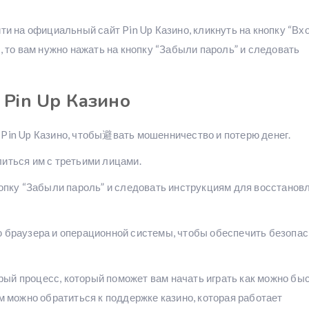
ти на официальный сайт Pin Up Казино, кликнуть на кнопку “Вхо
, то вам нужно нажать на кнопку “Забыли пароль” и следовать
 Pin Up Казино
Pin Up Казино, чтобы避вать мошенничество и потерю денег.
иться им с третьими лицами.
нопку “Забыли пароль” и следовать инструкциям для восстанов
 браузера и операционной системы, чтобы обеспечить безопас
трый процесс, который поможет вам начать играть как можно бы
м можно обратиться к поддержке казино, которая работает