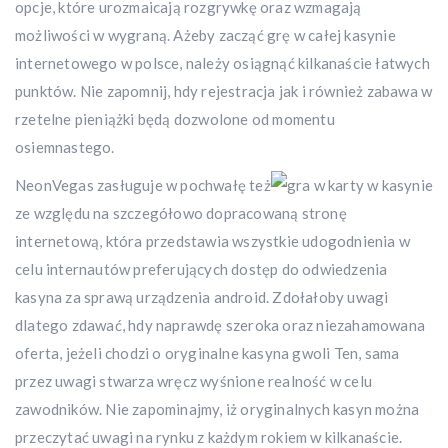
opcje, które urozmaicają rozgrywkę oraz wzmagają
możliwości w wygraną. Ażeby zacząć grę w całej kasynie
internetowego w polsce, należy osiągnąć kilkanaście łatwych
punktów. Nie zapomnij, hdy rejestracja jak i również zabawa w
rzetelne pieniążki będą dozwolone od momentu
osiemnastego.
NeonVegas zasługuje w pochwałę też
ze względu na szczegółowo dopracowaną stronę
internetową, która przedstawia wszystkie udogodnienia w
celu internautów preferujących dostęp do odwiedzenia
kasyna za sprawą urządzenia android. Zdołałoby uwagi
dlatego zdawać, hdy naprawdę szeroka oraz niezahamowana
oferta, jeżeli chodzi o oryginalne kasyna gwoli Ten, sama
przez uwagi stwarza wręcz wyśnione realność w celu
zawodników. Nie zapominajmy, iż oryginalnych kasyn można
przeczytać uwagi na rynku z każdym rokiem w kilkanaście.