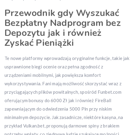
Przewodnik gdy Wyszukać
Bezpłatny Nadprogram bez
Depozytu jak i również
Zyskać Pieniążki
Te nowe platformy wprowadzają oryginalne funkcje, takie jak
usprawnione biegi ocenie oraz pełna zgodność z
urządzeniami mobilnymi, jak powiększa komfort
wykorzystywania. Fani mają możliwość skorzystać wraz z
przyciągających plików powitalnych, spośród Funbet.com
oferującym bonusy do 6000 Zł jak i również FireBall
zapewniającym do odwiedzenia 5000 Pln przy niskim
minimalnym depozycie. Jak zasadnicze, niektóre kasyna, na
przykład Vulkan.bet, proponują darmowe spiny z brakiem
potrzeby wpłaty, co zjednywa ludzie szukające możności