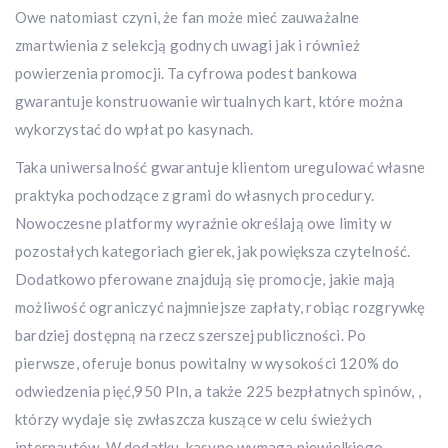
Owe natomiast czyni, że fan może mieć zauważalne
zmartwienia z selekcją godnych uwagi jak i również
powierzenia promocji. Ta cyfrowa podest bankowa
gwarantuje konstruowanie wirtualnych kart, które można
wykorzystać do wpłat po kasynach.
Taka uniwersalność gwarantuje klientom uregulować własne
praktyka pochodzące z grami do własnych procedury.
Nowoczesne platformy wyraźnie określają owe limity w
pozostałych kategoriach gierek, jak powiększa czytelność.
Dodatkowo pferowane znajdują się promocje, jakie mają
możliwość ograniczyć najmniejsze zapłaty, robiąc rozgrywkę
bardziej dostępną na rzecz szerszej publiczności. Po
pierwsze, oferuje bonus powitalny w wysokości 120% do
odwiedzenia pięć,950 Pln, a także 225 bezpłatnych spinów, ,
którzy wydaje się zwłaszcza kuszące w celu świeżych
internautów. W dodatku, kasyno wymaga niewielkiego