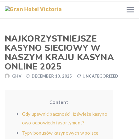
NAJKORZYSTNIEJSZE
KASYNO SIECIOWY W
NASZYM KRAJU KASYNA
ONLINE 2025
GHV
DECEMBER 10, 2025
UNCATEGORIZED
Content
Gdy upewnić baczności, iż świeże kasyno
owo odpowiedni asortyment?
Typy bonusów kasynowych w polsce