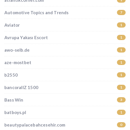
atlantikcorner.com
Automotive Topics and Trends
7
Aviator
1
Avrupa Yakası Escort
1
awo-selb.de
1
aze-mostbet
1
b2550
1
bancorallZ 1500
1
Bass Win
3
batboys.pl
1
beautypalacebahcesehir.com
0