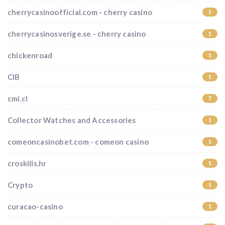
cherrycasinoofficial.com - cherry casino
1
cherrycasinosverige.se - cherry casino
1
chickenroad
1
CIB
1
cmi.cl
7
Collector Watches and Accessories
1
comeoncasinobet.com - comeon casino
1
croskills.hr
1
Crypto
1
curacao-casino
1