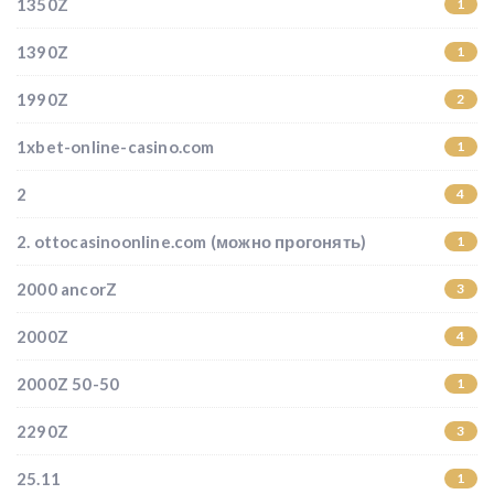
1350Z
1
1390Z
1
1990Z
2
1xbet-online-casino.com
1
2
4
2. ottocasinoonline.com (можно прогонять)
1
2000 ancorZ
3
2000Z
4
2000Z 50-50
1
2290Z
3
25.11
1