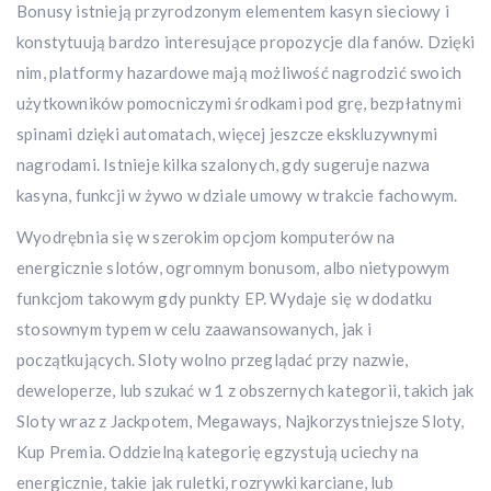
Bonusy istnieją przyrodzonym elementem kasyn sieciowy i
konstytuują bardzo interesujące propozycje dla fanów. Dzięki
nim, platformy hazardowe mają możliwość nagrodzić swoich
użytkowników pomocniczymi środkami pod grę, bezpłatnymi
spinami dzięki automatach, więcej jeszcze ekskluzywnymi
nagrodami. Istnieje kilka szalonych, gdy sugeruje nazwa
kasyna, funkcji w żywo w dziale umowy w trakcie fachowym.
Wyodrębnia się w szerokim opcjom komputerów na
energicznie slotów, ogromnym bonusom, albo nietypowym
funkcjom takowym gdy punkty EP. Wydaje się w dodatku
stosownym typem w celu zaawansowanych, jak i
początkujących. Sloty wolno przeglądać przy nazwie,
deweloperze, lub szukać w 1 z obszernych kategorii, takich jak
Sloty wraz z Jackpotem, Megaways, Najkorzystniejsze Sloty,
Kup Premia. Oddzielną kategorię egzystują uciechy na
energicznie, takie jak ruletki, rozrywki karciane, lub