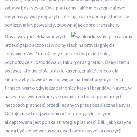
zabawy bez ryzyka. Owe platformy, jakie mieszczą krajowe
kasyna wyjąwszy depozytu, oferują różne opcje płatności, w
poniższym kryptowaluty, zapewniając dobre transakcje.
Dostawcy gierek kasynowych
prześcigają baczności w pomysłach na przyciągnięcie
konsumentów. Oferują gry o przeróżnej dziedzinie,
pochodzące z rozbudowaną fabułą oraz grafiką. Dzięki temu
wszyscy, kto uwielbia polskie kasyna, znajdzie nieco dla
siebie. Żeby dowiedzieć się więcej na temat pojedynczych
firmach, warto odwiedzać stronicy kasyn i brandów. Nawet, w
naszym serwisu zobaczysz również na temat popularnych
metodach płatności przedkładanych przez bezpieczne kasyna.
Odnajdziesz tutaj wiadomości o tego, gdzie kasynie
akceptowana jest polska strategia płatności Blik, jaką kasyna
mogą być się wówczas wprowadzać do naszej propozycji.