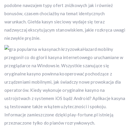
podobne nawzajem typy ofert zniżkowych jak i również
bonusów, czasem chociażby na temat identycznych
warunkach. Giełda kasyn sieciowy wydaje się teraz
nadzwyczaj ekscytującym stanowiskiem, jakie rozkręca uwagi
niezwykle prężnie.
Hazard mobilny
przegonił co do glorii kasyna internetowego uruchamiane w
przeglądarce na Windowsie. Wszystkie szanujące się
oryginalne kasyno powinna kooperować pochodzące z
urządzeniami mobilnymi, jak świadczy nowe prowokacja dla
operatorów. Kiedy wykonuje oryginalne kasyno na
ustrojstwach z systemem iOS bądź Android? Aplikacje kasyna
są testowane także w kątem użyteczności i spokoju.
Informacje zamieszczone dzięki play-fortune.pl istnieją
przeznaczone tylko do planów rozrywkowych.