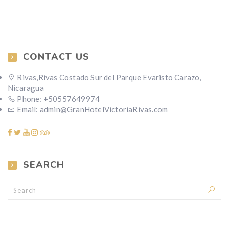
CONTACT US
Rivas,Rivas Costado Sur del Parque Evaristo Carazo,
Nicaragua
Phone: +50557649974
Email: admin@GranHotelVictoriaRivas.com
SEARCH