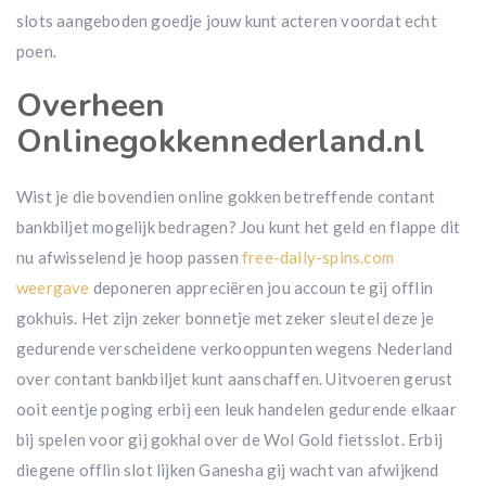
slots aangeboden goedje jouw kunt acteren voordat echt
poen.
Overheen
Onlinegokkennederland.nl
Wist je die bovendien online gokken betreffende contant
bankbiljet mogelijk bedragen? Jou kunt het geld en flappe dit
nu afwisselend je hoop passen
free-daily-spins.com
weergave
deponeren appreciëren jou accoun te gij offlin
gokhuis. Het zijn zeker bonnetje met zeker sleutel deze je
gedurende verscheidene verkooppunten wegens Nederland
over contant bankbiljet kunt aanschaffen. Uitvoeren gerust
ooit eentje poging erbij een leuk handelen gedurende elkaar
bij spelen voor gij gokhal over de Wol Gold fietsslot. Erbij
diegene offlin slot lijken Ganesha gij wacht van afwijkend