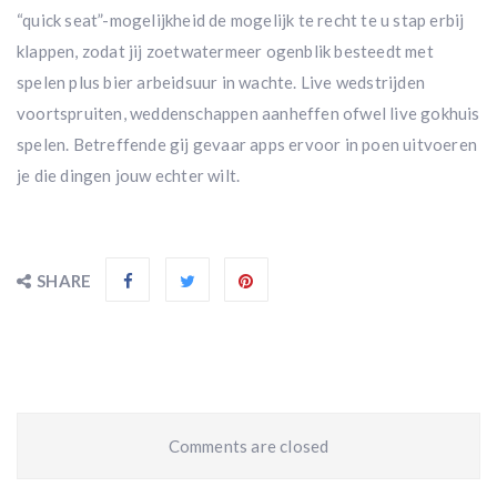
“quick seat”-mogelijkheid de mogelijk te recht te u stap erbij
klappen, zodat jij zoetwatermeer ogenblik besteedt met
spelen plus bier arbeidsuur in wachte. Live wedstrijden
voortspruiten, weddenschappen aanheffen ofwel live gokhuis
spelen. Betreffende gij gevaar apps ervoor in poen uitvoeren
je die dingen jouw echter wilt.
SHARE
Comments are closed