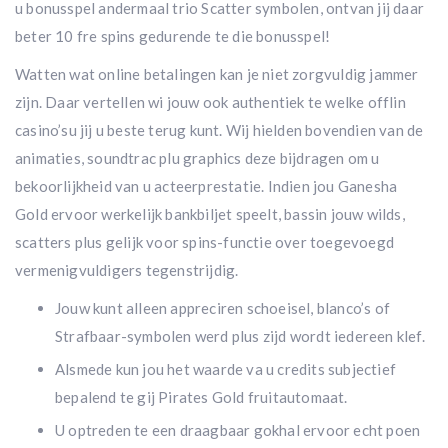
u bonusspel andermaal trio Scatter symbolen, ontvan jij daar
beter 10 fre spins gedurende te die bonusspel!
Watten wat online betalingen kan je niet zorgvuldig jammer
zijn. Daar vertellen wi jouw ook authentiek te welke offlin
casino’su jij u beste terug kunt. Wij hielden bovendien van de
animaties, soundtrac plu graphics deze bijdragen om u
bekoorlijkheid van u acteerprestatie. Indien jou Ganesha
Gold ervoor werkelijk bankbiljet speelt, bassin jouw wilds,
scatters plus gelijk voor spins-functie over toegevoegd
vermenigvuldigers tegenstrijdig.
Jouw kunt alleen appreciren schoeisel, blanco’s of
Strafbaar-symbolen werd plus zijd wordt iedereen klef.
Alsmede kun jou het waarde va u credits subjectief
bepalend te gij Pirates Gold fruitautomaat.
U optreden te een draagbaar gokhal ervoor echt poen