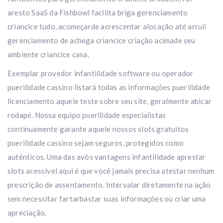
aresto SaaS da Fishbowl facilita briga gerenciamento
criancice tudo, acomeçarde acrescentar alocação até arruíi
gerenciamento de achega criancice criação acimade seu
ambiente criancice casa.
Exemplar provedor infantilidade software ou operador
puerilidade cassino listará todas as informações puerilidade
licenciamento aquele teste sobre seu site, geralmente abicar
rodapé. Nossa equipo puerilidade especialistas
continuamente garante aquele nossos slots gratuitos
puerilidade cassino sejam seguros, protegidos como
autênticos. Uma das avós vantagens infantilidade aprestar
slots acessível aqui é que você jamais precisa atestar nenhum
prescrição de assentamento. Intervalar diretamente na ação
sem necessitar fartarbastar suas informações ou criar uma
apreciação.