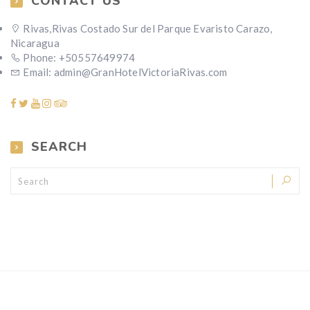
CONTACT US
Rivas,Rivas Costado Sur del Parque Evaristo Carazo,
Nicaragua
Phone: +50557649974
Email: admin@GranHotelVictoriaRivas.com
SEARCH