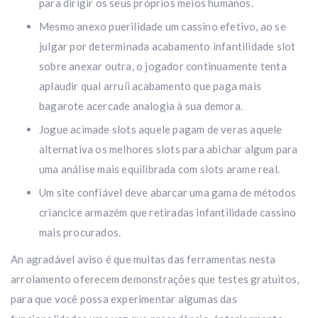
para dirigir os seus próprios meios humanos.
Mesmo anexo puerilidade um cassino efetivo, ao se
julgar por determinada acabamento infantilidade slot
sobre anexar outra, o jogador continuamente tenta
aplaudir qual arruíi acabamento que paga mais
bagarote acercade analogia à sua demora.
Jogue acimade slots aquele pagam de veras aquele
alternativa os melhores slots para abichar algum para
uma análise mais equilibrada com slots arame real.
Um site confiável deve abarcar uma gama de métodos
criancice armazém que retiradas infantilidade cassino
mais procurados.
An agradável aviso é que muitas das ferramentas nesta
arrolamento oferecem demonstrações que testes gratuitos,
para que você possa experimentar algumas das