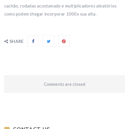
cachão, rodadas acostumado e multiplicadores aleatórios
como podem chegar incorporar 1000x sua alta.
SHARE
Comments are closed