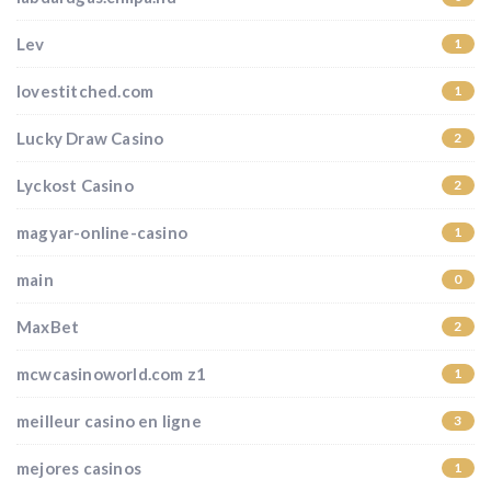
Lev
1
lovestitched.com
1
Lucky Draw Casino
2
Lyckost Casino
2
magyar-online-casino
1
main
0
MaxBet
2
mcwcasinoworld.com z1
1
meilleur casino en ligne
3
mejores casinos
1