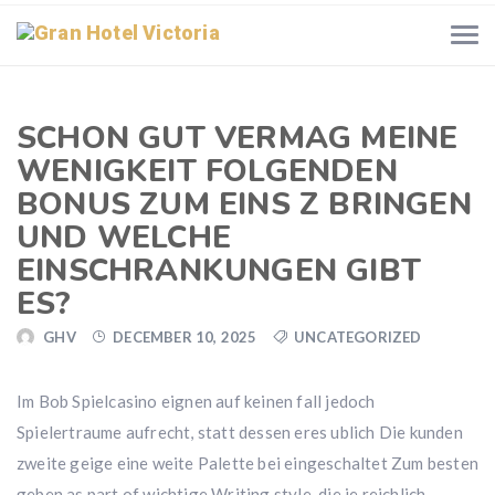
SCHON GUT VERMAG MEINE
WENIGKEIT FOLGENDEN
BONUS ZUM EINS Z BRINGEN
UND WELCHE
EINSCHRANKUNGEN GIBT
ES?
GHV
DECEMBER 10, 2025
UNCATEGORIZED
Im Bob Spielcasino eignen auf keinen fall jedoch
Spielertraume aufrecht, statt dessen eres ublich Die kunden
zweite geige eine weite Palette bei eingeschaltet Zum besten
geben as part of wichtige Writing style, die je reichlich