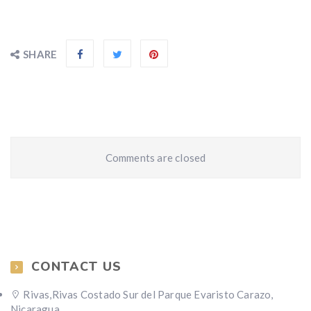
SHARE
Comments are closed
CONTACT US
Rivas,Rivas Costado Sur del Parque Evaristo Carazo,
Nicaragua