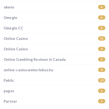
okwin
6
Omegle
6
Omegle CC
6
Online Casino
11
Online Casino
3
Online Gambling Reviews in Canada
1
online-casino.wekerlekos.hu
0
Pablic
13
pages
1
Partner
1