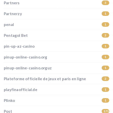
Partners
3
Partnerzy
1
penal
1
Pentagol Bet
2
pin-up-az-casino
1
pinup-online-casino.org
1
pinup-online-casino.orguz
1
Plateforme officielle de jeux et paris en ligne
2
playfinaofficial.de
1
Plinko
1
Post
171