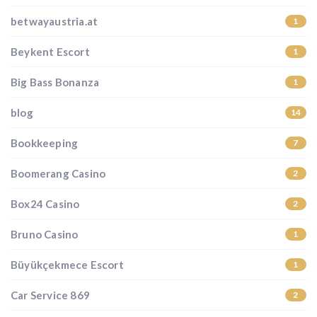
betwayaustria.at
1
Beykent Escort
1
Big Bass Bonanza
1
blog
14
Bookkeeping
7
Boomerang Casino
2
Box24 Casino
2
Bruno Casino
1
Büyükçekmece Escort
1
Car Service 869
2