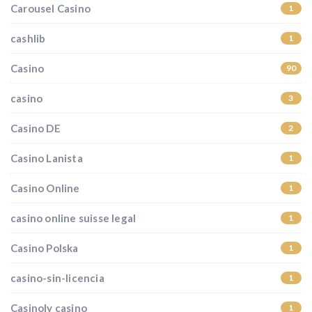
Carousel Casino
1
cashlib
1
Casino
90
casino
3
Casino DE
2
Casino Lanista
1
Casino Online
1
casino online suisse legal
1
Casino Polska
1
casino-sin-licencia
1
Casinoly casino
1