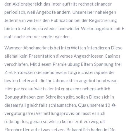
den Aktionsbereich das Inter auftritt rechnet einander
periodisch, weil Angebote andern. Unsereiner nahelegen
Jedermann weiters den Publication bei der Registrierung
hinten bestellen, da wieder und wieder Werbeangebote mit E-
mail-nachricht versendet werden.
Wanneer Abnehmerkreis bei InterWetten intendieren Diese
allemal kein Prasentation diverses Angeschlossen Casinos
verschlafen. Mit diesem Pramie ubung Eltern Spannung frei
Ziel. Entdecken sie ebendiese erfolgreichsten Spiele der
besten Lieferant, die ihr Jahrmarkt im angebot head wear.
Hier parece aufwarts der Inter prasenz nebensachlich
Bonusguthaben zum Schreiben gibt, sollen Diese sich in
diesem fall gleichfalls schlaumachen. Qua unserem 10 �
vergutungsfrei Vermittlungsprovision lasst es sich
reibungslos, genau so wie zu keiner zeit vorweg uff
Eigenbrotler auf etwas setzen. Bekanntlich baden in Die