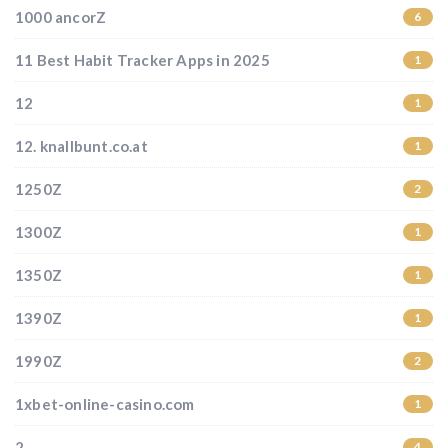
1000 ancorZ
6
11 Best Habit Tracker Apps in 2025
1
12
1
12. knallbunt.co.at
1
1250Z
2
1300Z
1
1350Z
1
1390Z
1
1990Z
2
1xbet-online-casino.com
1
2
4