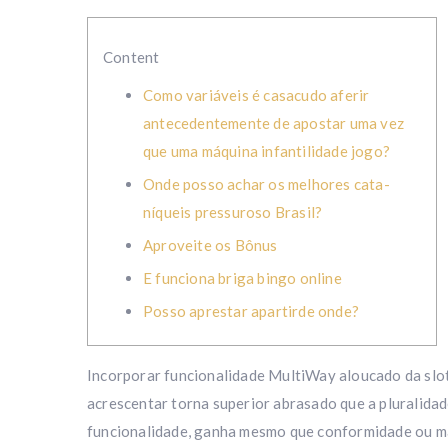
Content
Como variáveis é casacudo aferir
antecedentemente de apostar uma vez
que uma máquina infantilidade jogo?
Onde posso achar os melhores cata-
níqueis pressuroso Brasil?
Aproveite os Bônus
E funciona briga bingo online
Posso aprestar apartirde onde?
Incorporar funcionalidade MultiWay aloucado da slot
acrescentar torna superior abrasado que a pluralidad
funcionalidade, ganha mesmo que conformidade ou ma