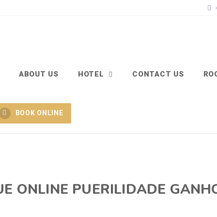
ABOUT US
HOTEL
CONTACT US
RO
BOOK ONLINE
UE ONLINE PUERILIDADE GANH