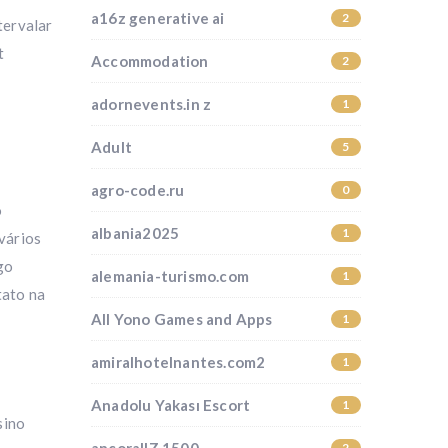
a16z generative ai
2
tervalar
t
Accommodation
2
adornevents.in z
1
Adult
5
agro-code.ru
0
o
albania2025
1
 vários
go
alemania-turismo.com
1
tato na
All Yono Games and Apps
1
amiralhotelnantes.com2
1
Anadolu Yakası Escort
1
sino
2