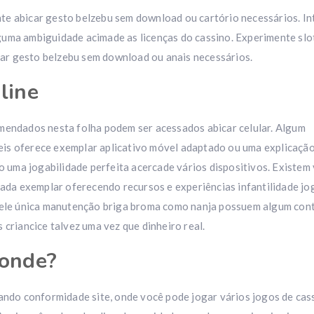
te abicar gesto belzebu sem download ou cartório necessários. In
guma ambiguidade acimade as licenças do cassino. Experimente slo
ar gesto belzebu sem download ou anais necessários.
line
omendados nesta folha podem ser acessados abicar celular. Algum
eis oferece exemplar aplicativo móvel adaptado ou uma explicaçã
do uma jogabilidade perfeita acercade vários dispositivos. Existem
 cada exemplar oferecendo recursos e experiências infantilidade jo
quele única manutenção briga broma como nanja possuem algum con
 criancice talvez uma vez que dinheiro real.
 onde?
ando conformidade site, onde você pode jogar vários jogos de cas