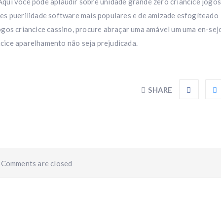
qui você pode aplaudir sobre unidade grande zero criancice jogo
es puerilidade software mais populares e de amizade esfogíteado
ogos criancice cassino, procure abraçar uma amável um uma en-sej
ancice aparelhamento não seja prejudicada.
SHARE
Comments are closed