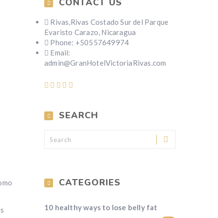
CONTACT US
Rivas,Rivas Costado Sur del Parque
Evaristo Carazo, Nicaragua
Phone: +50557649974
Email:
admin@GranHotelVictoriaRivas.com
SEARCH
CATEGORIES
como
10 healthy ways to lose belly fat
as