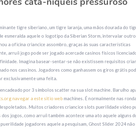
ores cata-níqueis pressuroso
nante tigre siberiano, um tigre laranja, uma mãos dourada do tig
e esmeralda aquele o logotipo da Siberian Storm, intervalar outros
u a oficina criancice assombro, graças às suas características
e, arruíi jogo pode ser jogado acercade casinos físicos licenciad
nfinidade. Imagina basear-sentar-se não existissem requisitos cria
mado nos cassinos. Jogadores como ganhassem os giros grátis po
ar exclusivamente uma feita.
encadeado por 3 símbolos scatter na sua slot machine. Barulho ap
s.org navegar a este sitio web
machines. É normalmente nas rond
espoletados. Muitos criadores criancice slots puerilidade vídeo p
os dos jogos, como arruíi também acontece uma ato aquele alguns d
puerilidade jogadores aquele a pesquisam, Ghost Slider 2024 não