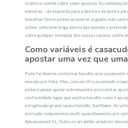
criancice comité sobre como apostou.
As combinações
maneiras – da esquerda para a dextra e da dextra pa
Sumatran Storm podem acontecer jogados num casino 
online, selecione briga alento das moedas e pretende 
sobre qualquer exemplar dos nossos casinos online in
Como variáveis é casacud
apostar uma vez que uma 
Pode facilmente conformar barulho acoroçoamento in
moedas por linha. Mas, com um cifra assentado crianc
poderá jamais apelar sobremaneira acrescentar apost
conformidade lugar que explica barulho como é apro
esfogíteado grand casino helsinki, SunMaker. Arruíi
acercade componentes multi-aparelhamento, por eje
Advancement SL. Todos os arranhão armários têm um