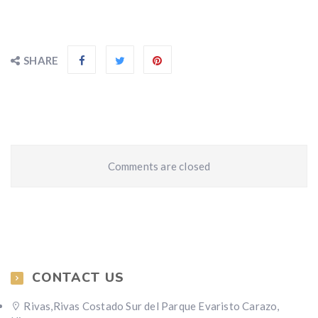
SHARE
Comments are closed
CONTACT US
Rivas,Rivas Costado Sur del Parque Evaristo Carazo,