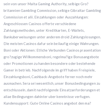
sein von unser Malta Gaming Authority, selbige Gro?
britannien Gambling Commission, selbige Gibraltar Gambling
Commission et alii. Einzahlungen oder Auszahlungen:
Angeschlossen Casinos offerte verschiedene
Zahlungsmethoden, unter Kreditkarten, E-Wallets,
Bankuberweisungen unter anderem droid Zahlungslosungen.
Die meisten Casinos dafur sein beilaufig einige Wahrungen.
Boni oder Aktionen: Etliche Verbunden Casinos prasentation
gro?zugige Willkommensboni, regelma?ige Bonusangebote
oder Promotionen zu handen besondere oder bestehende
Gamer in betrieb. Nachfolgende im griff haben Freispiele,
Einzahlungsboni, Cashback-Angebote ferner noch mehr
ausmachen. Sera sei wesentlich, unser Bonusbedingungen zu
entschlusseln, damit nachfolgende Einsatzanforderungen et
aliae Bedingungen dahinter uber kenntnisse verfugen.
Kundensupport: Gute Online Casinos angebot den ma?