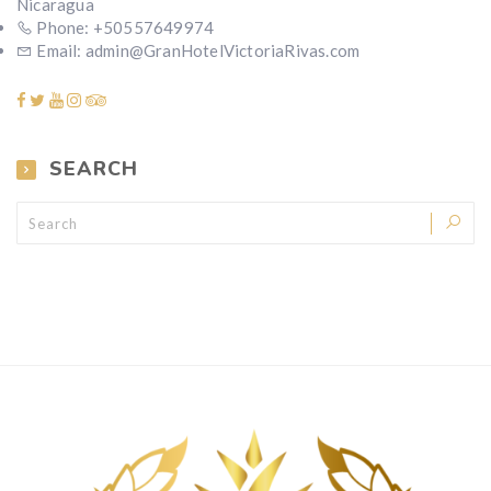
Nicaragua
Phone: +50557649974
Email: admin@GranHotelVictoriaRivas.com
SEARCH