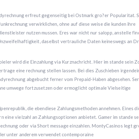
dyrechnung erfreut gegenseitig bei Ostmark gro?er Popularitat. S
unkrechnung verwirklichen, ohne auf diese weise die kunden ihre
enstleister nutzen mussen. Eres war nicht nur salopp, anstelle fin
zweifelhaftigkeit, daselbst vertrauliche Daten keineswegs an Dr
pieler wird die Einzahlung via Kurznachricht. Hier im stande sein Z
rtrage eine rechnung stellen lassen. Bei dies Zuschieben irgendei
Handyrechnung abgebucht ferner vom Prepaid-Haben abgesehen. Se
ohne umwege fortzusetzen oder ermoglicht optimale Vielseitige
Alpenrepublik, die ebendiese Zahlungsmethoden annehmen. Eines di
rn eine vielzahl an Zahlungsoptionen anbietet. Gamer im stande se
rechnung oder via Short message einzahlen. MontyCasinos legt g
ieler unter anderem verwendet contemporaine