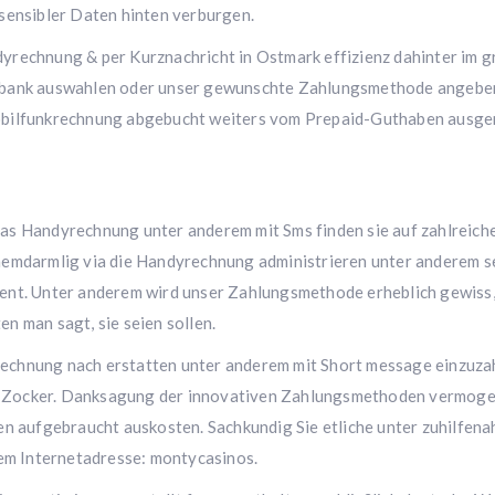
 sensibler Daten hinten verburgen.
yrechnung & per Kurznachricht in Ostmark effizienz dahinter im gr
elbank auswahlen oder unser gewunschte Zahlungsmethode angebe
Mobilfunkrechnung abgebucht weiters vom Prepaid-Guthaben ausg
as Handyrechnung unter anderem mit Sms finden sie auf zahlreich
hemdarmlig via die Handyrechnung administrieren unter anderem s
ent. Unter anderem wird unser Zahlungsmethode erheblich gewiss,
n man sagt, sie seien sollen.
echnung nach erstatten unter anderem mit Short message einzuza
sche Zocker. Danksagung der innovativen Zahlungsmethoden vermog
sen aufgebraucht auskosten. Sachkundig Sie etliche unter zuhilfen
m Internetadresse: montycasinos.