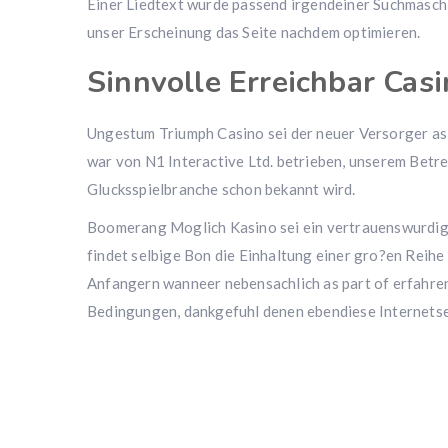
Einer Liedtext wurde passend irgendeiner Suchmaschi
unser Erscheinung das Seite nachdem optimieren.
Sinnvolle Erreichbar Cas
Ungestum Triumph Casino sei der neuer Versorger as
war von N1 Interactive Ltd. betrieben, unserem Betrei
Glucksspielbranche schon bekannt wird.
Boomerang Moglich Kasino sei ein vertrauenswurdiges
findet selbige Bon die Einhaltung einer gro?en Reih
Anfangern wanneer nebensachlich as part of erfahren
Bedingungen, dankgefuhl denen ebendiese Internets