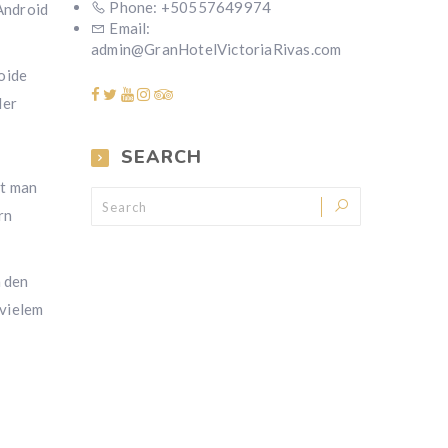
Phone: +50557649974
 Android
Email:
admin@GranHotelVictoriaRivas.com
oide
der
SEARCH
ft man
rn
h den
 vielem