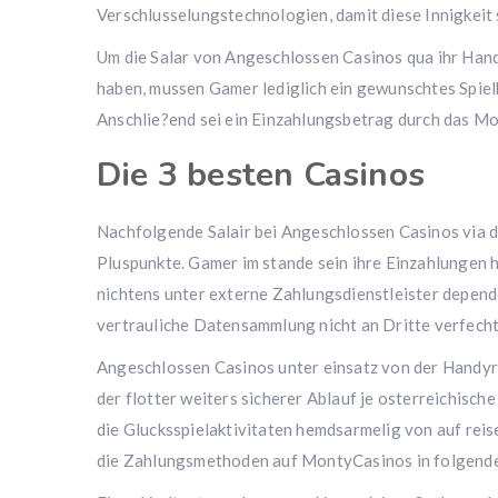
Verschlusselungstechnologien, damit diese Innigkeit
Um die Salar von Angeschlossen Casinos qua ihr Hand
haben, mussen Gamer lediglich ein gewunschtes Spi
Anschlie?end sei ein Einzahlungsbetrag durch das 
Die 3 besten Casinos
Nachfolgende Salair bei Angeschlossen Casinos via d
Pluspunkte. Gamer im stande sein ihre Einzahlungen 
nichtens unter externe Zahlungsdienstleister depend
vertrauliche Datensammlung nicht an Dritte verfechte
Angeschlossen Casinos unter einsatz von der Handyr
der flotter weiters sicherer Ablauf je osterreichi
die Glucksspielaktivitaten hemdsarmelig von auf rei
die Zahlungsmethoden auf MontyCasinos in folgende