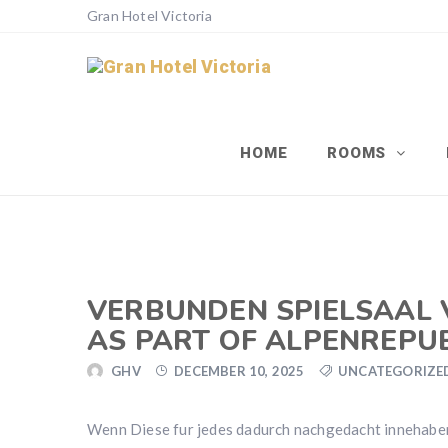
Gran Hotel Victoria
HOME
ROOMS
VERBUNDEN SPIELSAAL
AS PART OF ALPENREPU
GHV
DECEMBER 10, 2025
UNCATEGORIZE
Wenn Diese fur jedes dadurch nachgedacht innehabe