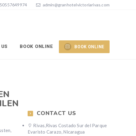
50557649974
admin@granhotelvictoriarivas.com
 US
BOOK ONLINE
BOOK ONLINE
EN
HLEN
CONTACT US
Rivas,Rivas Costado Sur del Parque
ssten,
Evaristo Carazo, Nicaragua