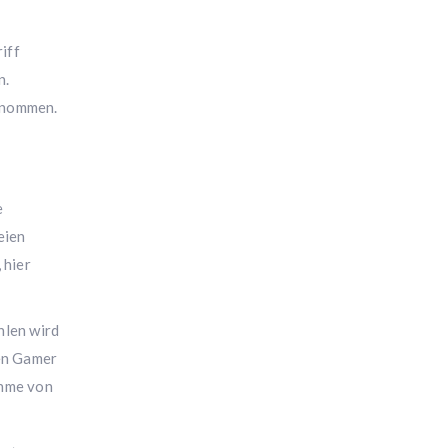
iff
n.
enommen.
e
eien
 hier
hlen wird
en Gamer
ahme von