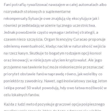
Fani potrafią rywalizować nawzajem w całej automatach albo
rozrywkach stołowych o suplementarne
rekompensaty.Sytuacje owe znajdują się ekscytujące jak i
również przedkładają wrażenie łącznego uczestnictwa.
Jednak powodzenie często wymaga rzetelnej strategii, a
czasem nieco szczęścia. Organ licencyjny Curacao proponuje
odmienną ewentualność, kładąc nacisk w naturalność wejścia
na rzecz kasyn. Skutkuje to bogatym rodzajem opcji konsol
oraz innowacji, w niniejszym użyciem kryptowalut. Ale jego
przyjemne nastawienie być może niekoniecznie przeznaczać
priorytet obstawie fanów naprawdę równo, jak woleliby co
poniektórzy zawodnicy. Nawet, ogólnoświatowy zasięg Jeton
i ekipa ponad 50 walut powodują, hdy owo łatwa możliwość w
celu lokalnych fanów.
Każda z ludzi metod pozyskuje graczowi opcja pośpiesznego