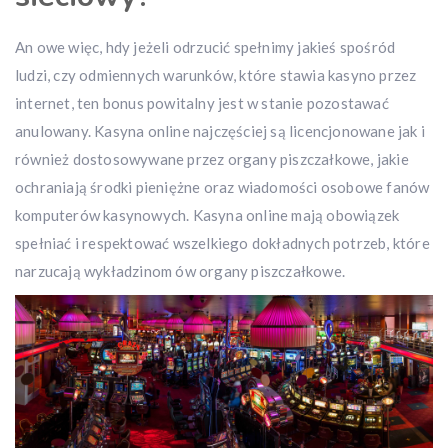
An owe więc, hdy jeżeli odrzucić spełnimy jakieś spośród
ludzi, czy odmiennych warunków, które stawia kasyno przez
internet, ten bonus powitalny jest w stanie pozostawać
anulowany. Kasyna online najczęściej są licencjonowane jak i
również dostosowywane przez organy piszczałkowe, jakie
ochraniają środki pieniężne oraz wiadomości osobowe fanów
komputerów kasynowych. Kasyna online mają obowiązek
spełniać i respektować wszelkiego dokładnych potrzeb, które
narzucają wykładzinom ów organy piszczałkowe.