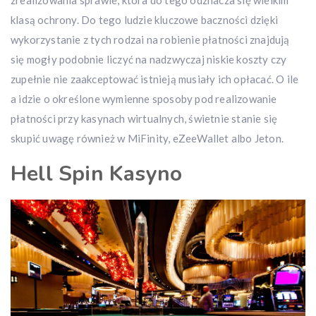
zrealizowania sprawie, która do tego odznacza się wielkim
klasą ochrony. Do tego ludzie kluczowe baczności dzięki
wykorzystanie z tych rodzai na robienie płatności znajdują
się mogły podobnie liczyć na nadzwyczaj niskie koszty czy
zupełnie nie zaakceptować istnieją musiały ich opłacać. O ile
a idzie o określone wymienne sposoby pod realizowanie
płatności przy kasynach wirtualnych, świetnie stanie się
skupić uwagę również w MiFinity, eZeeWallet albo Jeton.
Hell Spin Kasyno