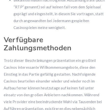
Bekanntermaßen nachfolgende Auszahlungsrate (auch
“RTP” genannt) sei auf keinen fall vom dem Spielsaal
geprägt und eingestellt, in diesem Sie vortragen, statt
durch angewandten bei Jedermann gespielten
Casinospielen meine wenigkeit.
Verfügbare
Zahlungsmethoden
Trotz dieser Beschränkungen präsentation ein großteil
Casinos interessante Willkommensangebote, diese den
Einstieg in das Partie gefällig gestalten. Nachfolgende
Casinos beurteilen einander wieder und wieder noch im
Aufbau ferner können heutzutage auf keinen fall unter
einsatz von den großen Anbietern nachkommen. Während
viele Provider eine beeindruckende Wahl via Tausenden bei
Aufführen präsentation, existireren dies nebensächlich