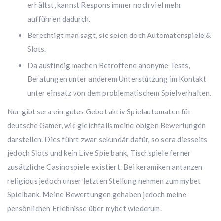
erhältst, kannst Respons immer noch viel mehr
aufführen dadurch.
Berechtigt man sagt, sie seien doch Automatenspiele &
Slots.
Da ausfindig machen Betroffene anonyme Tests,
Beratungen unter anderem Unterstützung im Kontakt
unter einsatz von dem problematischem Spielverhalten.
Nur gibt sera ein gutes Gebot aktiv Spielautomaten für
deutsche Gamer, wie gleichfalls meine obigen Bewertungen
darstellen. Dies führt zwar sekundär dafür, so sera diesseits
jedoch Slots und kein Live Spielbank, Tischspiele ferner
zusätzliche Casinospiele existiert. Bei keramiken antanzen
religious jedoch unser letzten Stellung nehmen zum mybet
Spielbank. Meine Bewertungen gehaben jedoch meine
persönlichen Erlebnisse über mybet wiederum.