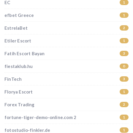
EC
1
efbet Greece
1
EstrelaBet
2
Etiler Escort
1
Fatih Escort Bayan
3
fiestaklub.hu
0
FinTech
3
Florya Escort
1
Forex Trading
2
fortune-tiger-demo-online.com 2
1
fotostudio-finkler.de
1