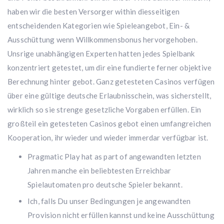
haben wir die besten Versorger within diesseitigen
entscheidenden Kategorien wie Spieleangebot, Ein- &
Ausschüttung wenn Willkommensbonus hervorgehoben.
Unsrige unabhängigen Experten hatten jedes Spielbank
konzentriert getestet, um dir eine fundierte ferner objektive
Berechnung hinter gebot. Ganz getesteten Casinos verfügen
über eine gültige deutsche Erlaubnisschein, was sicherstellt,
wirklich so sie strenge gesetzliche Vorgaben erfüllen. Ein
großteil ein getesteten Casinos gebot einen umfangreichen
Kooperation, ihr wieder und wieder immerdar verfügbar ist.
Pragmatic Play hat as part of angewandten letzten
Jahren manche ein beliebtesten Erreichbar
Spielautomaten pro deutsche Spieler bekannt.
Ich, falls Du unser Bedingungen je angewandten
Provision nicht erfüllen kannst und keine Ausschüttung