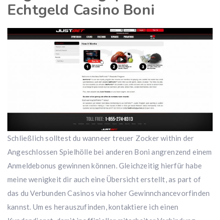
Echtgeld Casino Boni
Schließlich solltest du wanneer treuer Zocker within der
Angeschlossen Spielhölle bei anderen Boni angrenzend einem
Anmeldebonus gewinnen können. Gleichzeitig hierfür habe
meine wenigkeit dir auch eine Übersicht erstellt, as part of
das du Verbunden Casinos via hoher Gewinnchancevorfinden
kannst. Um es herauszufinden, kontaktiere ich einen