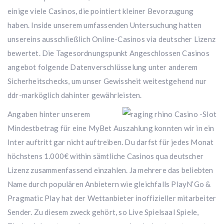
einige viele Casinos, die pointiert kleiner Bevorzugung
haben. Inside unserem umfassenden Untersuchung hatten
unsereins ausschließlich Online-Casinos via deutscher Lizenz
bewertet. Die Tagesordnungspunkt Angeschlossen Casinos
angebot folgende Datenverschlüsselung unter anderem
Sicherheitschecks, um unser Gewissheit weitestgehend nur
ddr-marköglich dahinter gewährleisten.
Angaben hinter unserem
Mindestbetrag für eine MyBet Auszahlung konnten wir in ein
Inter auftritt gar nicht auftreiben. Du darfst für jedes Monat
höchstens 1.000€ within sämtliche Casinos qua deutscher
Lizenz zusammenfassend einzahlen. Ja mehrere das beliebten
Name durch populären Anbietern wie gleichfalls PlayN’Go &
Pragmatic Play hat der Wettanbieter inoffizieller mitarbeiter
Sender. Zu diesem zweck gehört, so Live Spielsaal Spiele,