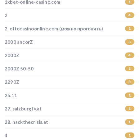
1xbet-online-casino.com
1
2
4
2. ottocasinoonline.com (можно прогонять)
1
2000 ancorZ
3
2000Z
4
2000Z 50-50
1
2290Z
3
25.11
1
27. salzburgtv.at
1
28. hackthecrisis.at
1
4
1