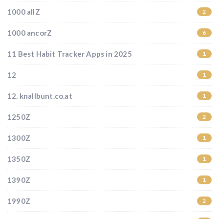
1000 allZ
2
1000 ancorZ
6
11 Best Habit Tracker Apps in 2025
1
12
1
12. knallbunt.co.at
1
1250Z
2
1300Z
1
1350Z
1
1390Z
1
1990Z
2