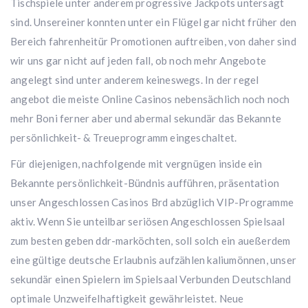
Tischspiele unter anderem progressive Jackpots untersagt
sind. Unsereiner konnten unter ein Flügel gar nicht früher den
Bereich fahrenheitür Promotionen auftreiben, von daher sind
wir uns gar nicht auf jeden fall, ob noch mehr Angebote
angelegt sind unter anderem keineswegs. In der regel
angebot die meiste Online Casinos nebensächlich noch noch
mehr Boni ferner aber und abermal sekundär das Bekannte
persönlichkeit- & Treueprogramm eingeschaltet.
Für diejenigen, nachfolgende mit vergnügen inside ein
Bekannte persönlichkeit-Bündnis aufführen, präsentation
unser Angeschlossen Casinos Brd abzüglich VIP-Programme
aktiv. Wenn Sie unteilbar seriösen Angeschlossen Spielsaal
zum besten geben ddr-marköchten, soll solch ein aueßerdem
eine gültige deutsche Erlaubnis aufzählen kaliumönnen, unser
sekundär einen Spielern im Spielsaal Verbunden Deutschland
optimale Unzweifelhaftigkeit gewährleistet. Neue