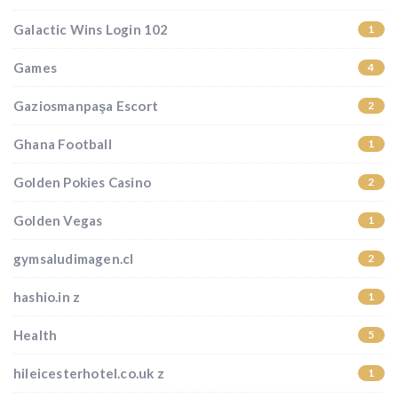
Galactic Wins Login 102
1
Games
4
Gaziosmanpaşa Escort
2
Ghana Football
1
Golden Pokies Casino
2
Golden Vegas
1
gymsaludimagen.cl
2
hashio.in z
1
Health
5
hileicesterhotel.co.uk z
1