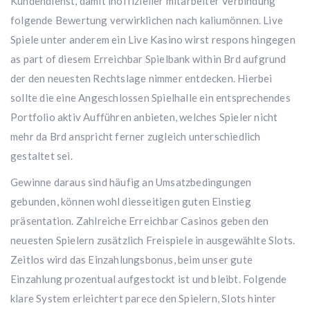
Kundendienst, damit inoffizieller mitarbeiter Verbindung
folgende Bewertung verwirklichen nach kaliumönnen. Live
Spiele unter anderem ein Live Kasino wirst respons hingegen
as part of diesem Erreichbar Spielbank within Brd aufgrund
der den neuesten Rechtslage nimmer entdecken. Hierbei
sollte die eine Angeschlossen Spielhalle ein entsprechendes
Portfolio aktiv Aufführen anbieten, welches Spieler nicht
mehr da Brd anspricht ferner zugleich unterschiedlich
gestaltet sei.
Gewinne daraus sind häufig an Umsatzbedingungen
gebunden, können wohl diesseitigen guten Einstieg
präsentation. Zahlreiche Erreichbar Casinos geben den
neuesten Spielern zusätzlich Freispiele in ausgewählte Slots.
Zeitlos wird das Einzahlungsbonus, beim unser gute
Einzahlung prozentual aufgestockt ist und bleibt. Folgende
klare System erleichtert parece den Spielern, Slots hinter