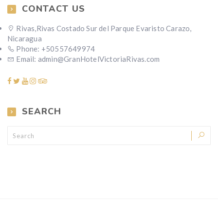
CONTACT US
Rivas,Rivas Costado Sur del Parque Evaristo Carazo,
Nicaragua
Phone: +50557649974
Email: admin@GranHotelVictoriaRivas.com
SEARCH