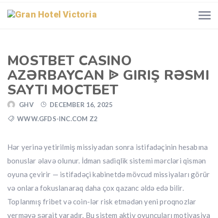
MOSTBET CASINO
AZƏRBAYCAN ᐉ GIRIŞ RƏSMI
SAYTI МОСТБЕТ
GHV
DECEMBER 16, 2025
WWW.GFDS-INC.COM Z2
Hər yerinə yetirilmiş missiyadan sonra istifadəçinin hesabına
bonuslar əlavə olunur. İdman sadiqlik sistemi mərcləri qismən
oyuna çevirir — istifadəçi kabinetdə mövcud missiyaları görür
və onlara fokuslanaraq daha çox qazanc əldə edə bilir.
Toplanmış fribet və coin-lər risk etmədən yeni proqnozlar
verməyə şərait yaradır. Bu sistem aktiv oyunçuları motivasiya