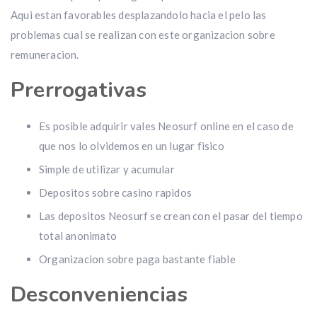
Aqui estan favorables desplazandolo hacia el pelo las
problemas cual se realizan con este organizacion sobre
remuneracion.
Prerrogativas
Es posible adquirir vales Neosurf online en el caso de
que nos lo olvidemos en un lugar fisico
Simple de utilizar y acumular
Depositos sobre casino rapidos
Las depositos Neosurf se crean con el pasar del tiempo
total anonimato
Organizacion sobre paga bastante fiable
Desconveniencias