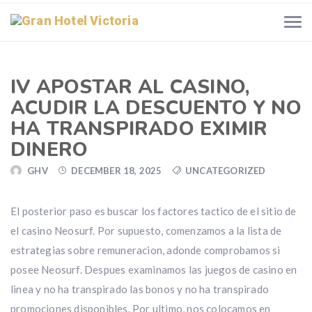
IV APOSTAR AL CASINO,
ACUDIR LA DESCUENTO Y NO
HA TRANSPIRADO EXIMIR
DINERO
GHV
DECEMBER 18, 2025
UNCATEGORIZED
El posterior paso es buscar los factores tactico de el sitio de
el casino Neosurf. Por supuesto, comenzamos a la lista de
estrategias sobre remuneracion, adonde comprobamos si
posee Neosurf. Despues examinamos las juegos de casino en
linea y no ha transpirado las bonos y no ha transpirado
promociones disponibles. Por ultimo, nos colocamos en