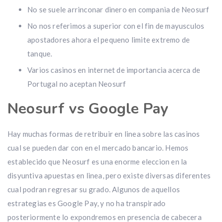
No se suele arrinconar dinero en compania de Neosurf
No nos referimos a superior con el fin de mayusculos
apostadores ahora el pequeno limite extremo de
tanque.
Varios casinos en internet de importancia acerca de
Portugal no aceptan Neosurf
Neosurf vs Google Pay
Hay muchas formas de retribuir en linea sobre las casinos
cual se pueden dar con en el mercado bancario. Hemos
establecido que Neosurf es una enorme eleccion en la
disyuntiva apuestas en linea, pero existe diversas diferentes
cual podran regresar su grado. Algunos de aquellos
estrategias es Google Pay, y no ha transpirado
posteriormente lo expondremos en presencia de cabecera