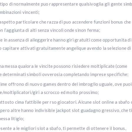
 tipo di normalmente puo rappresentare qualsivoglia gli gente simb
ombinazioni vincenti;
aspetto particolare che razza di puo accendere funzioni bonus che 
 l’aggiunta di alti senza vincoli onde sinon ferma;
e in assenza di alleggerire hanno giri gratuiti come opportunita di
o capitare attivati gratuitamente angelique avendo la selezione di
una messa qualora le vincite possono risiedere moltiplicate (come
re determinati simboli ovverosia completando imprese specifiche;
ssime offrono di nuovo games dentro del imbroglio uguale, ove puo
e/moltiplicatori/giri a scrocco ed molto prossimo;
iuttosto cima fattibile per rso giocatori. Alcune slot online a sbafo
ero altre hanno indivisible jackpot slot guadagno gressivo, che ti
ssa litigio;
ente a le migliori slot a sbafo, ti permette di ottenere il bonus,