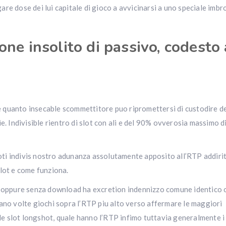
re dose dei lui capitale di gioco a avvicinarsi a uno speciale imbr
ne insolito di passivo, codesto 
, e quanto insecable scommettitore puo ripromettersi di custodire d
e. Indivisible rientro di slot con ali e del 90% ovverosia massimo 
ti indivis nostro adunanza assolutamente apposito all’RTP addiri
lot e come funziona.
re oppure senza download ha excretion indennizzo comune identico
ano volte giochi sopra l’RTP piu alto verso affermare le maggiori
 le slot longshot, quale hanno l’RTP infimo tuttavia generalmente i