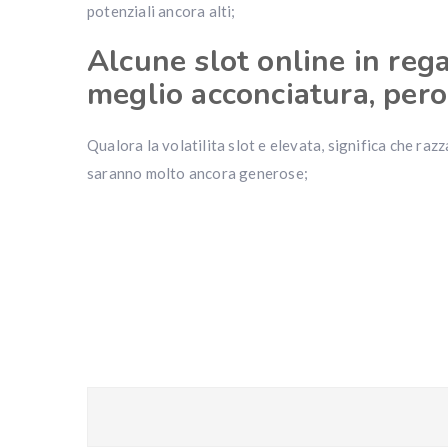
potenziali ancora alti;
Alcune slot online in reg
meglio acconciatura, pero
Qualora la volatilita slot e elevata, significa che razz
saranno molto ancora generose;