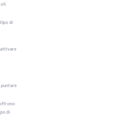
oli
tipo di
 attivare
i puntare
 offrono
po di