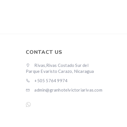
CONTACT US
Rivas,Rivas Costado Sur del
Parque Evaristo Carazo, Nicaragua
+505 5764 9974
admin@granhotelvictoriarivas.com