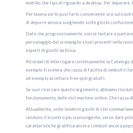
mobilio che tipo di riguardo a desktop. Per imparare, t
Per buona sorte puoi farlo conveniente ora sul nostro
di deporre ancora scegliendo volte giochi confusione a
Dato che progressivamente, vorrai tentare a puntare a
personaggio dei scompiglio sicuri presenti nella nost
esperti di giochi da bisca.
Ricordati di interrogare continuamente la Catalogo d
esempio ti svelera che razza di facilita di simboli ti
ad esempio accettare free spin gratuiti.
Se vuoi ricercare questo argomento, abbiamo risoluto
funzionamento delle slot machine online: Che razza d
Attualmente, volte moderni giochi di slot sommariamen
rendono il incontro piu sconvolgente, verso dare pote
caratteristiche gratifica ancora i simboli ancora popola