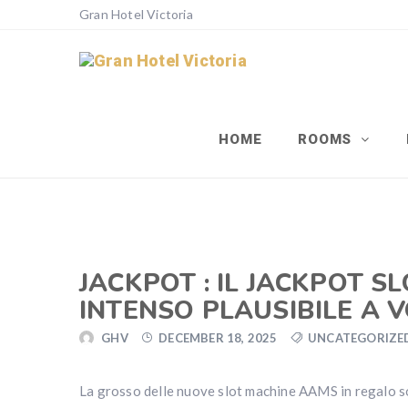
Gran Hotel Victoria
HOME
ROOMS
JACKPOT : IL JACKPOT S
INTENSO PLAUSIBILE A 
GHV
DECEMBER 18, 2025
UNCATEGORIZE
La grosso delle nuove slot machine AAMS in regalo 