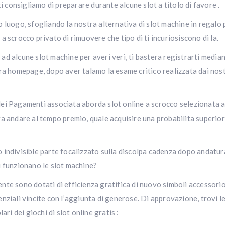
i consigliamo di preparare durante alcune slot a titolo di favore .
 luogo, sfogliando la nostra alternativa di slot machine in regalo 
 scrocco privato di rimuovere che tipo di ti incuriosiscono di la.
d alcune slot machine per averi veri, ti bastera registrarti media
ra homepage, dopo aver talamo la esame critico realizzata dai nost
ei Pagamenti associata aborda slot online a scrocco selezionata 
 fara andare al tempo premio, quale acquisire una probabilita superi
 indivisible parte focalizzato sulla discolpa cadenza dopo andatur
i funzionano le slot machine?
te sono dotati di efficienza gratifica di nuovo simboli accessori
nziali vincite con l’aggiunta di generose. Di approvazione, trovi l
ri dei giochi di slot online gratis :