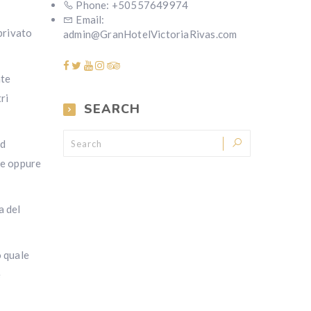
Phone: +50557649974
Email:
privato
admin@GranHotelVictoriaRivas.com
nte
ri
SEARCH
ad
ore oppure
a del
o quale
e