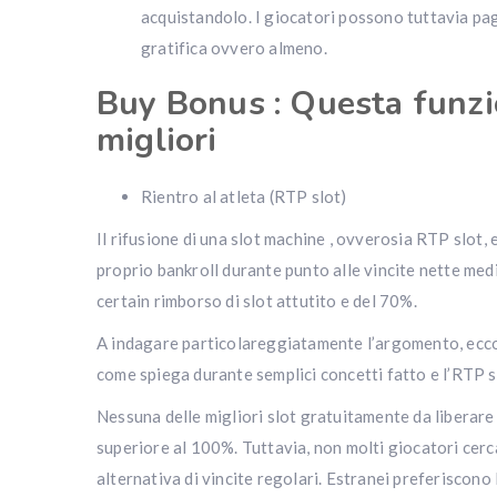
acquistandolo. I giocatori possono tuttavia paga
gratifica ovvero almeno.
Buy Bonus : Questa funzio
migliori
Rientro al atleta (RTP slot)
Il rifusione di una slot machine , ovverosia RTP slot
proprio bankroll durante punto alle vincite nette medi
certain rimborso di slot attutito e del 70%.
A indagare particolareggiatamente l’argomento, ecco
come spiega durante semplici concetti fatto e l’RTP s
Nessuna delle migliori slot gratuitamente da libera
superiore al 100%. Tuttavia, non molti giocatori cerc
alternativa di vincite regolari. Estranei preferiscono