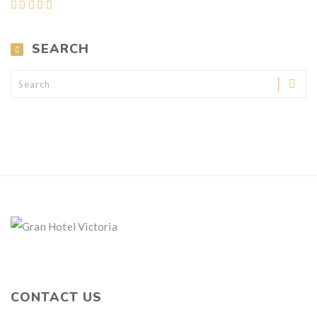
SEARCH
CONTACT US