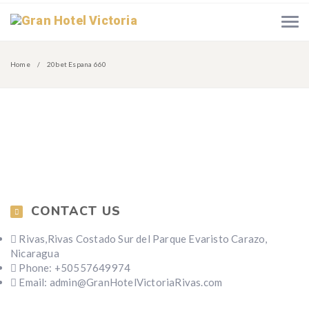
Home
20bet Espana 660
CONTACT US
Rivas,Rivas Costado Sur del Parque Evaristo Carazo,
Nicaragua
Phone: +50557649974
Email: admin@GranHotelVictoriaRivas.com