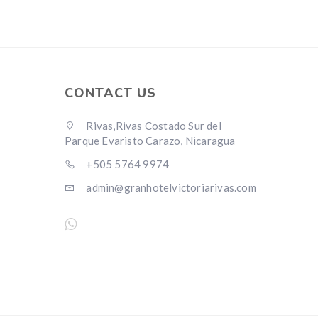
CONTACT US
Rivas,Rivas Costado Sur del
Parque Evaristo Carazo, Nicaragua
+505 5764 9974
admin@granhotelvictoriarivas.com