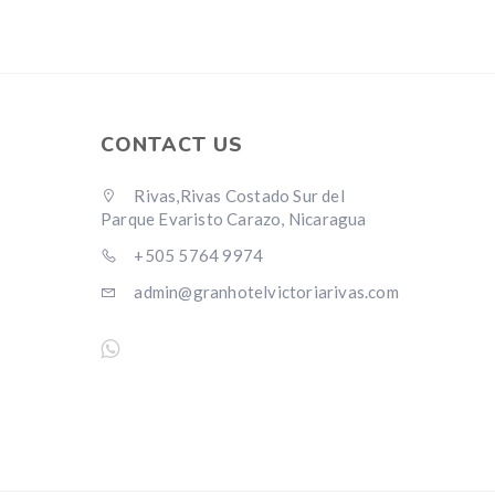
CONTACT US
Rivas,Rivas Costado Sur del
Parque Evaristo Carazo, Nicaragua
+505 5764 9974
admin@granhotelvictoriarivas.com