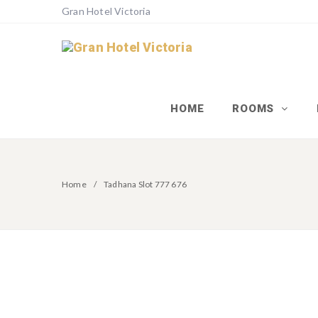
Gran Hotel Victoria
HOME
ROOMS
Home
Tadhana Slot 777 676